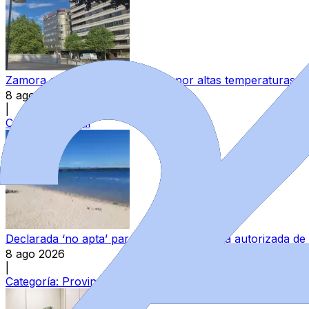
Zamora queda exenta de avisos por altas temperaturas y
8 ago 2026
|
Categoría:
Local
Declarada ‘no apta’ para el baño una zona autorizada de
8 ago 2026
|
Categoría:
Provincia