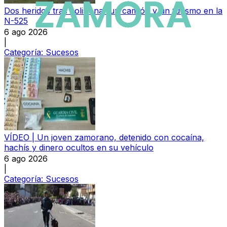
Dos heridos tras colisionar un camión y un turismo en la
N-525
6 ago 2026
|
Categoría:
Sucesos
VÍDEO | Un joven zamorano, detenido con cocaína,
hachís y dinero ocultos en su vehículo
6 ago 2026
|
Categoría:
Sucesos