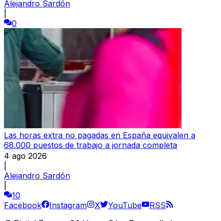
Alejandro Sardón
|
0
Las horas extra no pagadas en España equivalen a
68.000 puestos de trabajo a jornada completa
4 ago 2026
|
Alejandro Sardón
|
10
Facebook
Instagram
X
YouTube
RSS