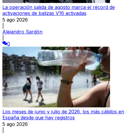
La operación salida de agosto marca el récord de
activaciones de balizas V16 activadas
5 ago 2026
|
Alejandro Sardón
|
0
Los meses de junio y julio de 2026, los más cálidos en
España desde que hay registros
5 ago 2026
|