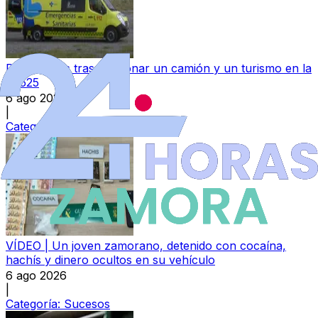
Dos heridos tras colisionar un camión y un turismo en la
N-525
6 ago 2026
|
Categoría:
Sucesos
VÍDEO | Un joven zamorano, detenido con cocaína,
hachís y dinero ocultos en su vehículo
6 ago 2026
|
Categoría:
Sucesos