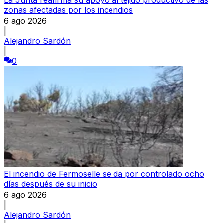
zonas afectadas por los incendios
6 ago 2026
|
Alejandro Sardón
|
0
El incendio de Fermoselle se da por controlado ocho
días después de su inicio
6 ago 2026
|
Alejandro Sardón