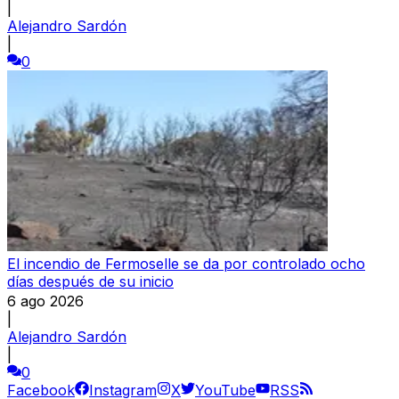
|
Alejandro Sardón
|
0
El incendio de Fermoselle se da por controlado ocho
días después de su inicio
6 ago 2026
|
Alejandro Sardón
|
0
Facebook
Instagram
X
YouTube
RSS