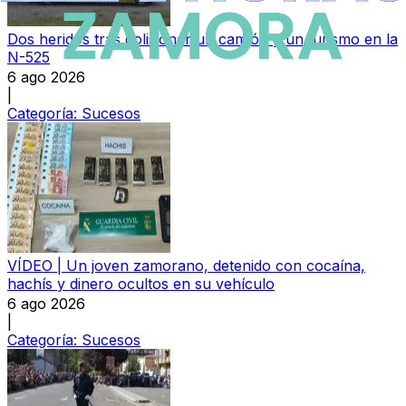
Dos heridos tras colisionar un camión y un turismo en la
N-525
6 ago 2026
|
Categoría:
Sucesos
VÍDEO | Un joven zamorano, detenido con cocaína,
hachís y dinero ocultos en su vehículo
6 ago 2026
|
Categoría:
Sucesos