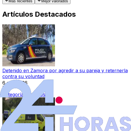
Más recientes
Mejor valorados
Artículos Destacados
Detenido en Zamora por agredir a su pareja y reternerla
contra su voluntad
6 ago 2026
|
Categoría:
Sucesos