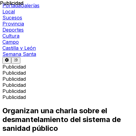
Publicidad
Publicidad
Portada
Galerías
Local
Sucesos
Provincia
Deportes
Cultura
Campo
Castilla y León
Semana Santa
Publicidad
Publicidad
Publicidad
Publicidad
Publicidad
Publicidad
Organizan una charla sobre el
desmantelamiento del sistema de
sanidad público