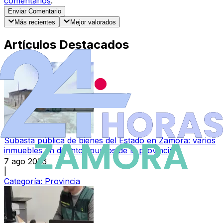
comentarios
.
Enviar Comentario
Más recientes
Mejor valorados
Artículos Destacados
Subasta pública de bienes del Estado en Zamora: varios
inmuebles en distintos puntos de la provincia
7 ago 2026
|
Categoría:
Provincia