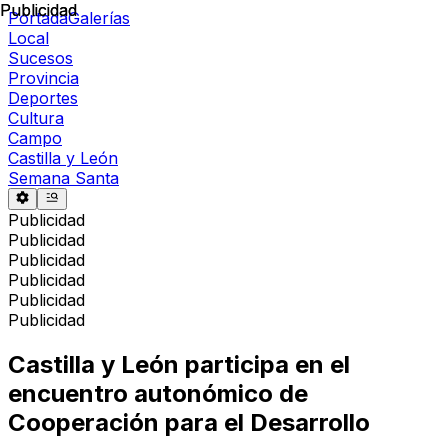
Publicidad
Publicidad
Portada
Galerías
Local
Sucesos
Provincia
Deportes
Cultura
Campo
Castilla y León
Semana Santa
Publicidad
Publicidad
Publicidad
Publicidad
Publicidad
Publicidad
Castilla y León participa en el
encuentro autonómico de
Cooperación para el Desarrollo