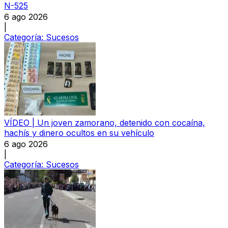
N-525
6 ago 2026
|
Categoría:
Sucesos
VÍDEO | Un joven zamorano, detenido con cocaína,
hachís y dinero ocultos en su vehículo
6 ago 2026
|
Categoría:
Sucesos