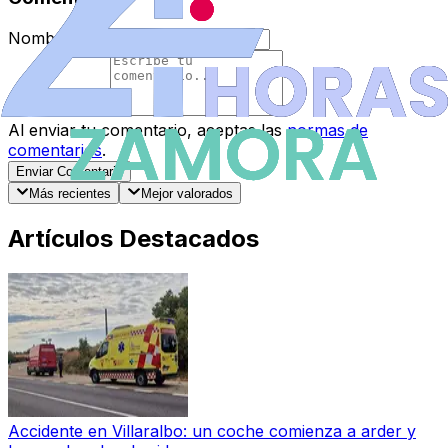
Nombre
*
Comentario
*
Al enviar tu comentario, aceptas las
normas de
comentarios
.
Enviar Comentario
Más recientes
Mejor valorados
Artículos Destacados
Accidente en Villaralbo: un coche comienza a arder y