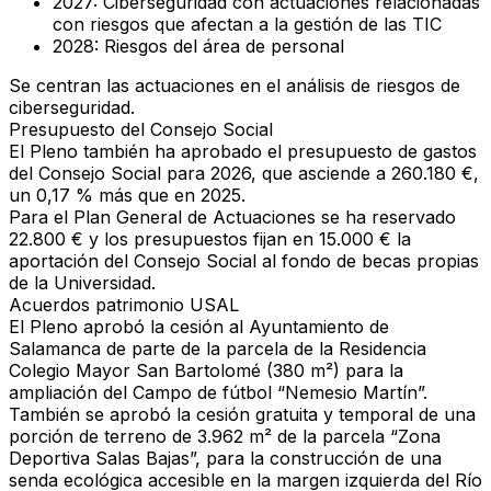
2027:
Ciberseguridad con actuaciones relacionadas
con riesgos que afectan a la gestión de las TIC
2028:
Riesgos del área de personal
Se centran las actuaciones en el
análisis de riesgos de
ciberseguridad
.
Presupuesto del Consejo Social
El
Pleno
también ha aprobado el
presupuesto de gastos
del Consejo Social para 2026
, que asciende a
260.180 €
,
un
0,17 % más que en 2025
.
Para el
Plan General de Actuaciones
se ha reservado
22.800 €
y los presupuestos fijan en
15.000 €
la
aportación del Consejo Social al
fondo de becas propias
de la Universidad
.
Acuerdos patrimonio USAL
El Pleno aprobó la
cesión al Ayuntamiento de
Salamanca
de parte de la parcela de la
Residencia
Colegio Mayor San Bartolomé
(
380 m²
) para la
ampliación del Campo de fútbol “Nemesio Martín”
.
También se aprobó la
cesión gratuita y temporal
de una
porción de terreno de
3.962 m²
de la parcela
“Zona
Deportiva Salas Bajas”
, para la construcción de una
senda ecológica accesible
en la margen izquierda del
Río