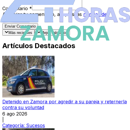
Comentario
*
Al enviar tu comentario, aceptas las
normas de
comentarios
.
Enviar Comentario
Más recientes
Mejor valorados
Artículos Destacados
Detenido en Zamora por agredir a su pareja y reternerla
contra su voluntad
6 ago 2026
|
Categoría:
Sucesos