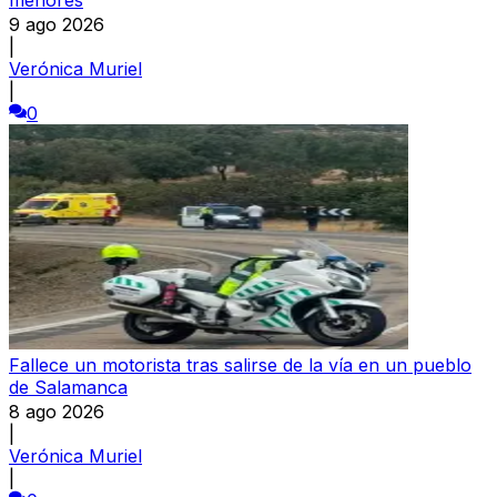
9 ago 2026
|
Verónica Muriel
|
0
Fallece un motorista tras salirse de la vía en un pueblo
de Salamanca
8 ago 2026
|
Verónica Muriel
|