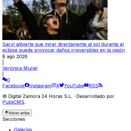
Sacyl advierte que mirar directamente al sol durante el
eclipse puede provocar daños irreversibles en la visión
8 ago 2026
|
Verónica Muriel
|
0
Facebook
Instagram
X
YouTube
RSS
©
Digital Zamora 24 Horas S.L.
·
Desarrollado por
PubliCMS
.
Volver arriba
Secciones
Galerías