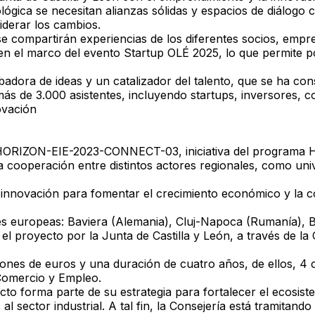
ecológica se necesitan alianzas sólidas y espacios de diálog
iderar los cambios.
se compartirán experiencias de los diferentes socios, empres
en el marco del evento Startup OLÉ 2025, lo que permite po
badora de ideas y un catalizador del talento, que se ha c
ás de 3.000 asistentes, incluyendo startups, inversores, c
ovación
RIZON-EIE-2023-CONNECT-03, iniciativa del programa Hor
a cooperación entre distintos actores regionales, como uni
 innovación para fomentar el crecimiento económico y la co
ones europeas: Baviera (Alemania), Cluj-Napoca (Rumanía), 
el proyecto por la Junta de Castilla y León, a través de l
llones de euros y una duración de cuatro años, de ellos, 4
 Comercio y Empleo.
ecto forma parte de su estrategia para fortalecer el ecosist
al sector industrial. A tal fin, la Consejería está tramita