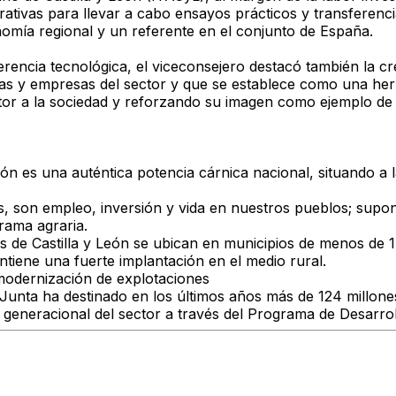
rativas para llevar a cabo ensayos prácticos y transferen
nomía regional y un referente en el conjunto de España.
ferencia tecnológica, el viceconsejero destacó también la c
vas y empresas del sector y que se establece como una her
or a la sociedad y reforzando su imagen como ejemplo de pr
 León es una auténtica potencia cárnica nacional, situando
ras, son empleo, inversión y vida en nuestros pueblos; sup
 rama agraria.
 de Castilla y León se ubican en municipios de menos de 1.
tiene una fuerte implantación en el medio rural.
 modernización de explotaciones
 Junta ha destinado en los últimos años más de 124 millon
evo generacional del sector a través del Programa de Desar