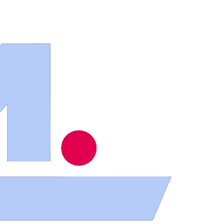
ios
.
contra su voluntad