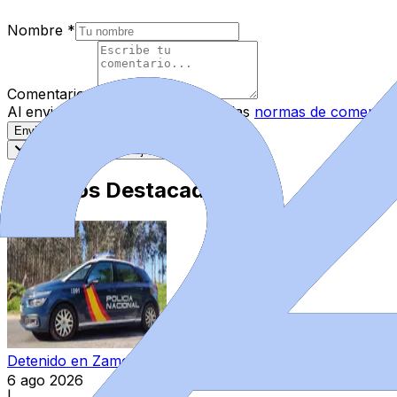
Nombre
*
Comentario
*
Al enviar tu comentario, aceptas las
normas de comentar
Enviar Comentario
Más recientes
Mejor valorados
Artículos Destacados
Detenido en Zamora por agredir a su pareja y reternerla 
6 ago 2026