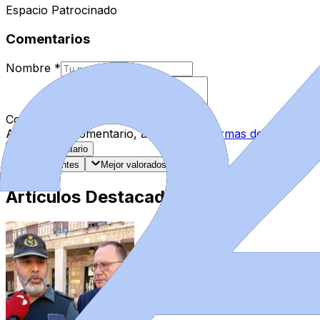
Espacio Patrocinado
Comentarios
Nombre
*
Comentario
*
Al enviar tu comentario, aceptas las
normas de comentar
Enviar Comentario
Más recientes
Mejor valorados
Artículos Destacados