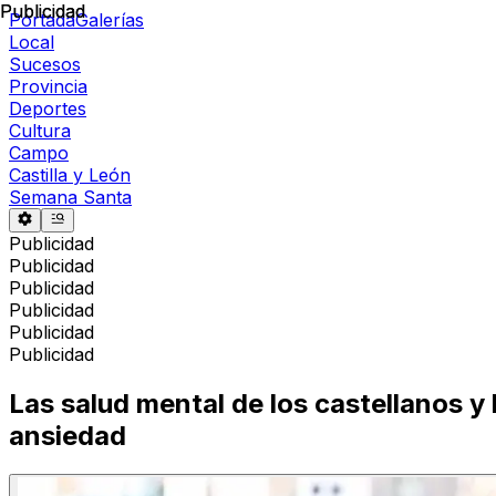
Publicidad
Publicidad
Portada
Galerías
Local
Sucesos
Provincia
Deportes
Cultura
Campo
Castilla y León
Semana Santa
Publicidad
Publicidad
Publicidad
Publicidad
Publicidad
Publicidad
Las salud mental de los castellanos y
ansiedad