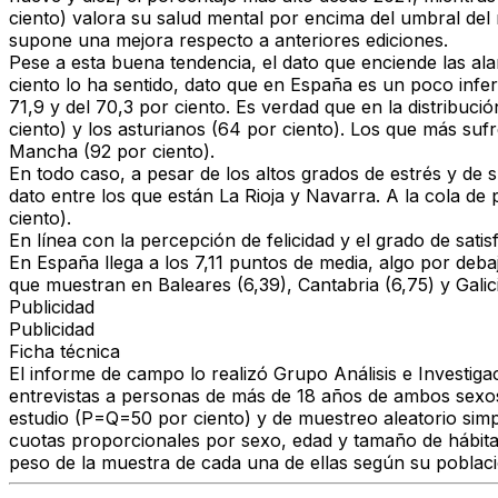
ciento) valora su salud mental por encima del umbral del 
supone una mejora respecto a anteriores ediciones.
Pese a esta buena tendencia, el dato que enciende las ala
ciento lo ha sentido, dato que en España es un poco infer
71,9 y del 70,3 por ciento. Es verdad que en la distribuc
ciento) y los asturianos (64 por ciento). Los que más suf
Mancha (92 por ciento).
En todo caso, a pesar de los altos grados de estrés y de 
dato entre los que están La Rioja y Navarra. A la cola de
ciento).
En línea con la percepción de felicidad y el grado de sati
En España llega a los 7,11 puntos de media, algo por debaj
que muestran en Baleares (6,39), Cantabria (6,75) y Galic
Publicidad
Publicidad
Ficha técnica
El informe de campo lo realizó Grupo Análisis e Investig
entrevistas a personas de más de 18 años de ambos sexos
estudio (P=Q=50 por ciento) y de muestreo aleatorio simp
cuotas proporcionales por sexo, edad y tamaño de hábita
peso de la muestra de cada una de ellas según su poblaci