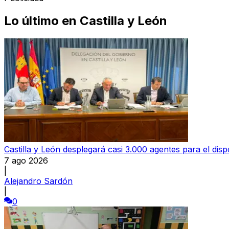
Lo último en
Castilla y León
Castilla y León desplegará casi 3.000 agentes para el dispo
7 ago 2026
|
Alejandro Sardón
|
0