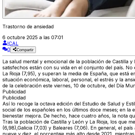
Trastorno de ansiedad
6 octubre 2025 a las 07:01
ICAL
0
Compartir
La salud mental y emocional de la población de Castilla y
satisfechos están con su vida en el conjunto del país. N
La Rioja (7,95), y superan la media de España, que está en
situación económica, laboral, personal, el estrés y la ans
de la celebración este viernes, 10 de octubre, del Día Mun
Publicidad
Publicidad
Así lo recoge la octava edición del Estudio de Salud y Est
social de los españoles en los últimos doce meses; en la 
bienestar mejora. De hecho, hace cuatro años, la nota que
Tras la población de Castilla y León y La Rioja, los que m
(6,98),Galicia (7,03) y Baleares (7,06). En general, el pa
nueve y diez, el porcentaje más alto desde 2021, mientras