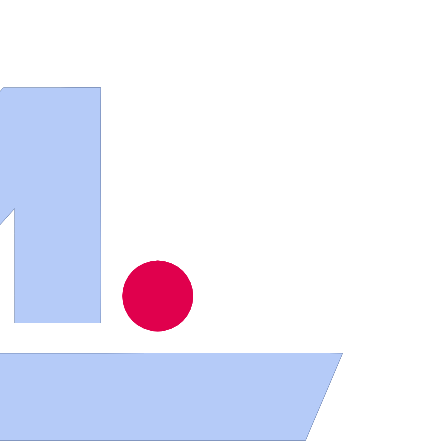
ios
.