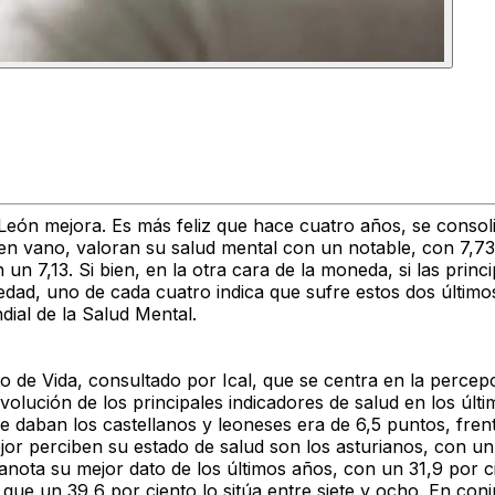
 León mejora. Es más feliz que hace cuatro años, se consol
o en vano, valoran su salud mental con un notable, con 7,7
 un 7,13. Si bien, en la otra cara de la moneda, si las prin
iedad, uno de cada cuatro indica que sufre estos dos últimos
dial de la Salud Mental.
ilo de Vida, consultado por Ical, que se centra en la percepc
evolución de los principales indicadores de salud en los ú
 daban los castellanos y leoneses era de 6,5 puntos, frent
ejor perciben su estado de salud son los asturianos, con un
ís anota su mejor dato de los últimos años, con un 31,9 por
 que un 39,6 por ciento lo sitúa entre siete y ocho. En con