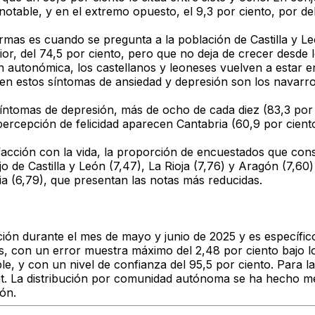
notable, y en el extremo opuesto, el 9,3 por ciento, por d
rmas es cuando se pregunta a la población de Castilla y Le
ior, del 74,5 por ciento, pero que no deja de crecer desde
ión autonómica, los castellanos y leoneses vuelven a estar 
ren estos síntomas de ansiedad y depresión son los navarros
síntomas de depresión, más de ocho de cada diez (83,3 por 
 percepción de felicidad aparecen Cantabria (60,9 por cien
sfacción con la vida, la proporción de encuestados que cons
o de Castilla y León (7,47), La Rioja (7,76) y Aragón (7,60)
ia (6,79), que presentan las notas más reducidas.
ación durante el mes de mayo y junio de 2025 y es específi
, con un error muestra máximo del 2,48 por ciento bajo l
le, y con un nivel de confianza del 95,5 por ciento. Para 
t. La distribución por comunidad autónoma se ha hecho med
ón.