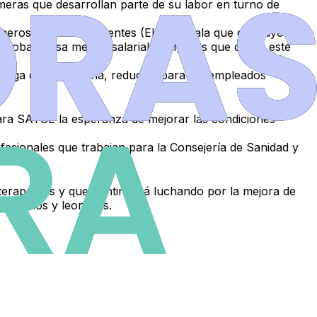
rmeras que desarrollan parte de su labor en turno de
meros internos residentes (EIR)
. Señala que en mayo de
probado esa mejora salarial. “Exigimos que
desde este
paga extraordinaria
, reducida para los empleados
ra SATSE la esperanza de
mejorar las condiciones
fesionales que trabajan para la Consejería de Sanidad y
oterapeutas
y que continuará luchando por la mejora de
astellanos y leoneses
.