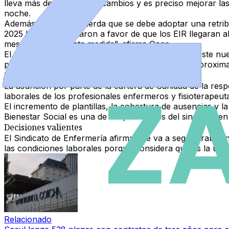
lleva más de 20 años sin cambios
y es preciso mejorar las
noche.
Además, SATSE recuerda que se debe adoptar una
retri
2025 las Cortes votaron a favor de que los EIR llegaran 
mes se implante esta medida
”, afirma Gago.
El Sindicato también pone sobre la mesa que sea este nu
públicos desde 2010 en un
27 %
, lo que supone aproxi
Servicios Sociales
La asunción por parte de la cartera de Sanidad de la resp
laborales de los profesionales enfermeros y fisioterapeut
El
incremento de plantillas, la cobertura de ausencias y l
Bienestar Social es una de las prioridades del sindicato en
Decisiones valientes
El Sindicato de Enfermería afirma que va a seguir trabaja
las condiciones laborales porque considera que es la ún
Relacionado