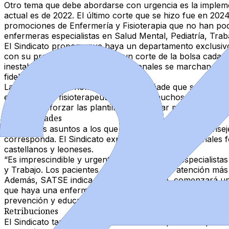
Otro tema que debe abordarse con urgencia es la
impleme
actual es de 2022
. El último corte que se hizo fue en 202
promociones de Enfermería y Fisioterapia que no han podi
enfermeras especialistas
en Salud Mental, Pediatría, Traba
El Sindicato propone que haya
un departamento exclusivo
con su propia norma:
realizar un corte de la bolsa cada 
inestables es que
nuestros profesionales se marchan a o
fidelizarlo”, explica Gago.
La secretaria autonómica de SATSE añade que
son necesa
enfermeras y fisioterapeutas
provoca muchos cambios de tu
pasa por
reforzar las plantillas y planificar mejor
.
Especialidades
Otro de los asuntos a los que debe hacer frente el conse
corresponda. El Sindicato explica que son profesionales f
castellanos y leoneses.
“Es
imprescindible y urgente crear plazas de especialistas
y Trabajo
. Los pacientes podrán recibir una atención más 
Además, SATSE indica que, tras el verano, comenzará u
que
haya una enfermera en cada centro escolar
, no solo
prevención y educación en hábitos saludables
.
Retribuciones
El Sindicato también establece como una prioridad que s