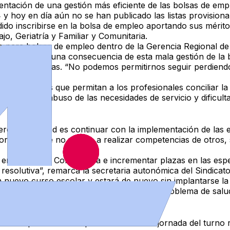
ntación de una gestión más eficiente de las bolsas de emp
4 y hoy en día aún no se han publicado las listas provision
do inscribirse en la bolsa de empleo
aportando sus mérito
jo, Geriatría y Familiar y Comunitaria.
 para bolsas de empleo dentro de la Gerencia Regional de
año
. Y es que una consecuencia de esta mala gestión de la
tras autonomías
. “No podemos permitirnos seguir perdiendo
rias medidas que permitan a los profesionales conciliar la v
rnos, un abuso de las necesidades de servicio y dificultad
jero de Sanidad es
continuar con la implementación de las 
ormados, que no vienen a realizar competencias de otros, si
 en Familiar y Comunitaria
e incrementar plazas en las esp
resolutiva”, remarca la secretaria autonómica del Sindicato
n nuevo curso escolar y estará de nuevo
sin implantarse la
 para asistir a los alumnos ante cualquier problema de sal
e
modifique la tabla de ponderación de la jornada del turno 