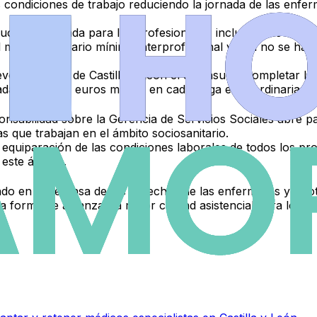
 condiciones de trabajo reduciendo la jornada de las enfe
bución adecuada para los profesionales
, incluidos los
enfer
al menos al
salario mínimo interprofesional
y aún no se ha a
evo Gobierno de Castilla y León el que asuma
completar la 
madamente
350 euros menos en cada paga extraordinaria
.
onsabilidad sobre la
Gerencia de Servicios Sociales
abre pa
as
que trabajan en el ámbito sociosanitario.
a equiparación de las condiciones laborales
de todos los pro
 este ámbito.
ndo en la
defensa de los derechos de las enfermeras y fisi
ica forma de alcanzar
la mejor calidad asistencial para los c