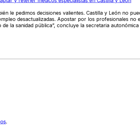
ptar y retener médicos especialistas en Castilla y León
bién le pedimos
decisiones valientes
.
Castilla y León no pue
 empleo desactualizadas.
Apostar por los profesionales no e
o de la sanidad pública”, concluye la secretaria autonómica 
ios
.