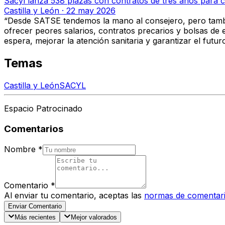
Sacyl lanza 538 plazas con contratos de tres años para ca
Castilla y León
·
22 may 2026
“Desde SATSE tendemos la mano al consejero, pero tam
ofrecer peores salarios, contratos precarios y bolsas de
espera, mejorar la atención sanitaria y garantizar el futur
Temas
Castilla y León
SACYL
Espacio Patrocinado
Comentarios
Nombre
*
Comentario
*
Al enviar tu comentario, aceptas las
normas de comentar
Enviar Comentario
Más recientes
Mejor valorados