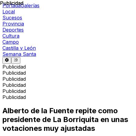
Publicidad
Publicidad
Portada
Galerías
Local
Sucesos
Provincia
Deportes
Cultura
Campo
Castilla y León
Semana Santa
Publicidad
Publicidad
Publicidad
Publicidad
Publicidad
Publicidad
Alberto de la Fuente repite como
presidente de La Borriquita en unas
votaciones muy ajustadas