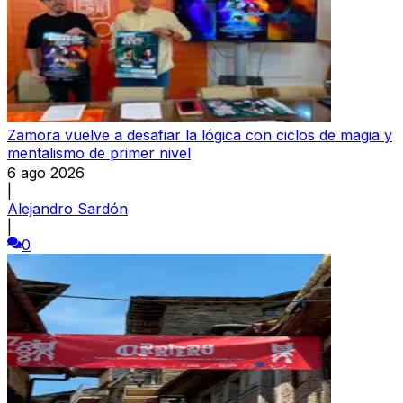
Zamora vuelve a desafiar la lógica con ciclos de magia y
mentalismo de primer nivel
6 ago 2026
|
Alejandro Sardón
|
0