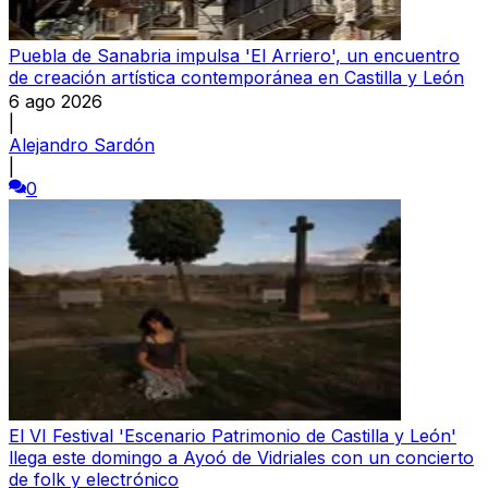
Puebla de Sanabria impulsa 'El Arriero', un encuentro
de creación artística contemporánea en Castilla y León
6 ago 2026
|
Alejandro Sardón
|
0
El VI Festival 'Escenario Patrimonio de Castilla y León'
llega este domingo a Ayoó de Vidriales con un concierto
de folk y electrónico