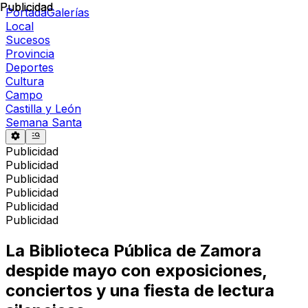
Publicidad
Publicidad
Portada
Galerías
Local
Sucesos
Provincia
Deportes
Cultura
Campo
Castilla y León
Semana Santa
Publicidad
Publicidad
Publicidad
Publicidad
Publicidad
Publicidad
La Biblioteca Pública de Zamora
despide mayo con exposiciones,
conciertos y una fiesta de lectura