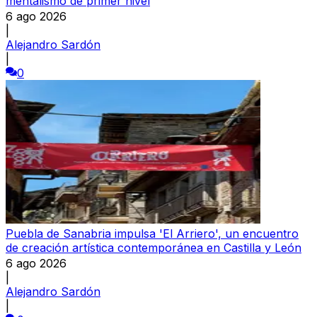
mentalismo de primer nivel
6 ago 2026
|
Alejandro Sardón
|
0
Puebla de Sanabria impulsa 'El Arriero', un encuentro
de creación artística contemporánea en Castilla y León
6 ago 2026
|
Alejandro Sardón
|