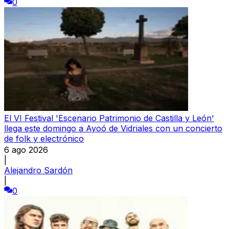
0
El VI Festival 'Escenario Patrimonio de Castilla y León'
llega este domingo a Ayoó de Vidriales con un concierto
de folk y electrónico
6 ago 2026
|
Alejandro Sardón
|
0