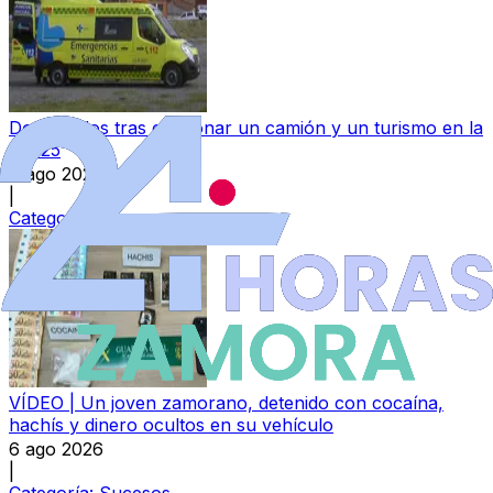
Dos heridos tras colisionar un camión y un turismo en la
N-525
6 ago 2026
|
Categoría:
Sucesos
VÍDEO | Un joven zamorano, detenido con cocaína,
hachís y dinero ocultos en su vehículo
6 ago 2026
|
Categoría:
Sucesos