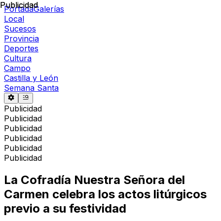
Publicidad
Publicidad
Portada
Galerías
Local
Sucesos
Provincia
Deportes
Cultura
Campo
Castilla y León
Semana Santa
Publicidad
Publicidad
Publicidad
Publicidad
Publicidad
Publicidad
La Cofradía Nuestra Señora del
Carmen celebra los actos litúrgicos
previo a su festividad