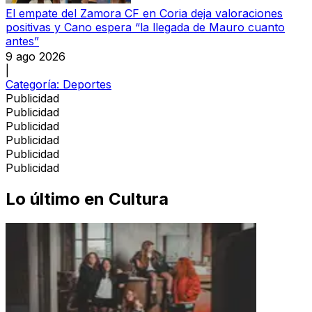
El empate del Zamora CF en Coria deja valoraciones
positivas y Cano espera “la llegada de Mauro cuanto
antes”
9 ago 2026
|
Categoría:
Deportes
Publicidad
Publicidad
Publicidad
Publicidad
Publicidad
Publicidad
Lo último en
Cultura