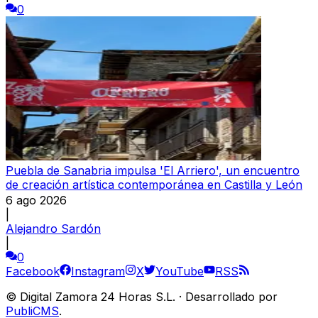
0
Puebla de Sanabria impulsa 'El Arriero', un encuentro
de creación artística contemporánea en Castilla y León
6 ago 2026
|
Alejandro Sardón
|
0
Facebook
Instagram
X
YouTube
RSS
©
Digital Zamora 24 Horas S.L.
·
Desarrollado por
PubliCMS
.