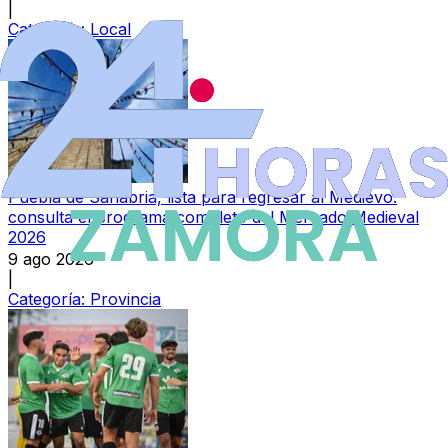
|
Categoría:
Local
Puebla de Sanabria, lista para regresar al Medievo:
consulta el programa completo del Mercado Medieval
2026
9 ago 2026
|
Categoría:
Provincia