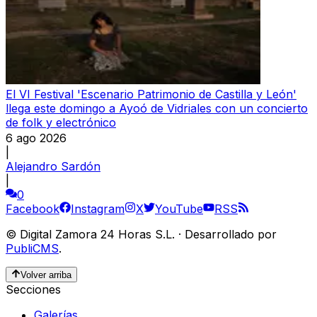
El VI Festival 'Escenario Patrimonio de Castilla y León'
llega este domingo a Ayoó de Vidriales con un concierto
de folk y electrónico
6 ago 2026
|
Alejandro Sardón
|
0
Facebook
Instagram
X
YouTube
RSS
©
Digital Zamora 24 Horas S.L.
·
Desarrollado por
PubliCMS
.
Volver arriba
Secciones
Galerías