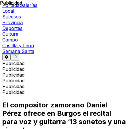
Publicidad
Publicidad
Portada
Galerías
Local
Sucesos
Provincia
Deportes
Cultura
Campo
Castilla y León
Semana Santa
Publicidad
Publicidad
Publicidad
Publicidad
Publicidad
Publicidad
El compositor zamorano Daniel
Pérez ofrece en Burgos el recital
para voz y guitarra ‘13 sonetos y una