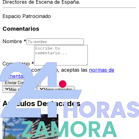
Directores de Escena de España
.
Espacio Patrocinado
Comentarios
Nombre
*
Comentario
*
Al enviar tu comentario, aceptas las
normas de
comentarios
.
Enviar Comentario
Más recientes
Mejor valorados
Artículos Destacados