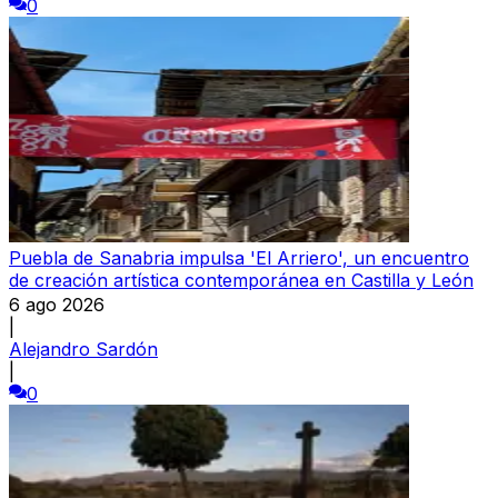
0
Puebla de Sanabria impulsa 'El Arriero', un encuentro
de creación artística contemporánea en Castilla y León
6 ago 2026
|
Alejandro Sardón
|
0