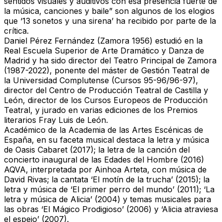
sentidos visuales y auditivos
con esa presencia fuerte de
la música, canciones y baile” son algunos de los elogios
que
‘13 sonetos y una sirena’
ha recibido por parte de la
crítica.
Daniel Pérez Fernández (Zamora 1956)
estudió en la
Real Escuela Superior de Arte Dramático y Danza de
Madrid
y ha sido
director del Teatro Principal de Zamora
(1987-2022)
,
ponente del máster de Gestión Teatral de
la Universidad Complutense
(Cursos 95-96/96-97),
director del Centro de Producción Teatral de Castilla y
León
,
director de los Cursos Europeos de Producción
Teatral
, y
jurado
en varias ediciones de los
Premios
literarios Fray Luis de León
.
Académico de la Academia de las Artes Escénicas de
España
, en su faceta musical destaca la
letra y música
de Oasis Cabaret (2017)
; la
letra de la canción del
concierto inaugural de las Edades del Hombre (2016)
AQVA
, interpretada por
Ainhoa Arteta
, con música de
David Rivas
; la
cantata ‘El motín de la trucha’ (2015)
; la
letra y música de ‘El primer perro del mundo’ (2011)
;
‘La
letra y música de Alicia’ (2004)
y
temas musicales
para
las obras
‘El Mágico Prodigioso’ (2006)
y
‘Alicia atraviesa
el espejo’ (2007)
.