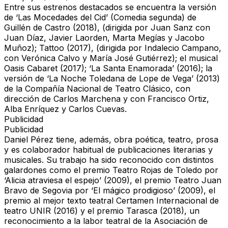
Entre sus
estrenos destacados
se encuentra la
versión
de ‘Las Mocedades del Cid’ (Comedia segunda) de
Guillén de Castro (2018)
, (dirigida por
Juan Sanz
con
Juan Díaz, Javier Laorden, Marta Megías y Jacobo
Muñoz
);
Tattoo (2017)
, (dirigida por
Indalecio Campano
,
con
Verónica Calvo y María José Gutiérrez
); el musical
Oasis Cabaret (2017)
;
‘La Santa Enamorada’ (2016)
; la
versión de
‘La Noche Toledana de Lope de Vega’ (2013)
de la
Compañía Nacional de Teatro Clásico
, con
dirección de
Carlos Marchena
y con
Francisco Ortiz,
Alba Enríquez y Carlos Cuevas
.
Publicidad
Publicidad
Daniel Pérez
tiene, además,
obra poética, teatro, prosa
y es
colaborador habitual
de publicaciones literarias y
musicales. Su trabajo ha sido reconocido con distintos
galardones como el
premio Teatro Rojas de Toledo
por
‘Alicia atraviesa el espejo’ (2009)
, el
premio Teatro Juan
Bravo de Segovia
por
‘El mágico prodigioso’ (2009)
, el
premio al mejor texto teatral Certamen Internacional de
teatro UNIR (2016)
y el
premio Tarasca (2018)
, un
reconocimiento a la labor teatral de la
Asociación de