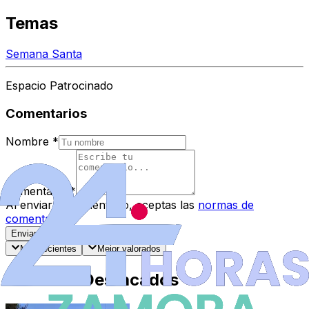
Temas
Semana Santa
Espacio Patrocinado
Comentarios
Nombre
*
Comentario
*
Al enviar tu comentario, aceptas las
normas de
comentarios
.
Enviar Comentario
Más recientes
Mejor valorados
Artículos Destacados