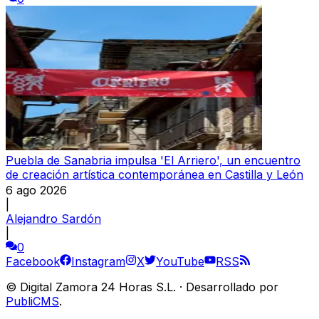
Puebla de Sanabria impulsa 'El Arriero', un encuentro
de creación artística contemporánea en Castilla y León
6 ago 2026
|
Alejandro Sardón
|
0
Facebook
Instagram
X
YouTube
RSS
©
Digital Zamora 24 Horas S.L.
·
Desarrollado por
PubliCMS
.