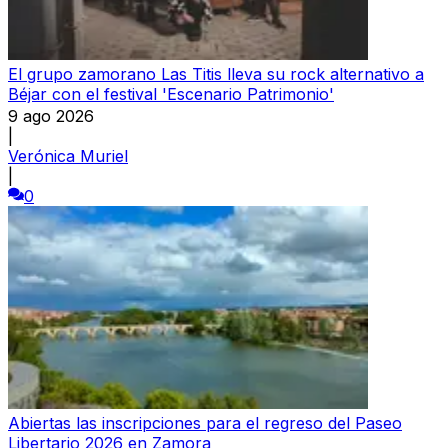
El grupo zamorano Las Titis lleva su rock alternativo a
Béjar con el festival 'Escenario Patrimonio'
9 ago 2026
|
Verónica Muriel
|
0
Abiertas las inscripciones para el regreso del Paseo
Libertario 2026 en Zamora