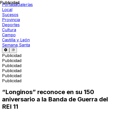
Publicidad
Publicidad
Portada
Galerías
Local
Sucesos
Provincia
Deportes
Cultura
Campo
Castilla y León
Semana Santa
Publicidad
Publicidad
Publicidad
Publicidad
Publicidad
Publicidad
“Longinos” reconoce en su 150
aniversario a la Banda de Guerra del
REI 11