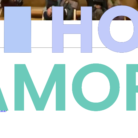
ios
.