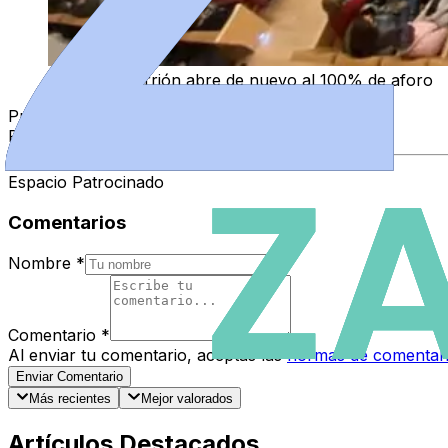
El Ramos Carrión abre de nuevo al 100% de aforo
Publicidad
Publicidad
Espacio Patrocinado
Comentarios
Nombre
*
Comentario
*
Al enviar tu comentario, aceptas las
normas de comentar
Enviar Comentario
Más recientes
Mejor valorados
Artículos Destacados