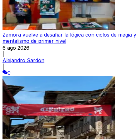
Zamora vuelve a desafiar la lógica con ciclos de magia y
mentalismo de primer nivel
6 ago 2026
|
Alejandro Sardón
|
0