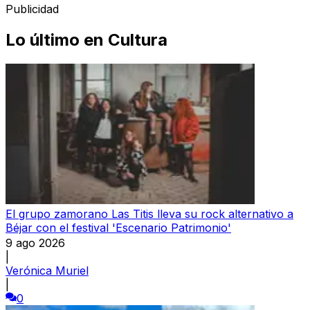
Publicidad
Lo último en
Cultura
El grupo zamorano Las Titis lleva su rock alternativo a
Béjar con el festival 'Escenario Patrimonio'
9 ago 2026
|
Verónica Muriel
|
0