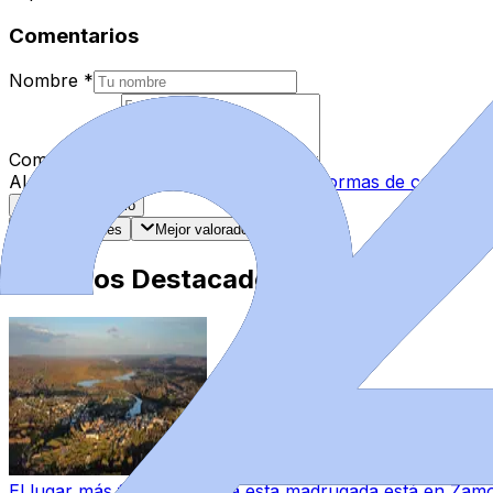
Comentarios
Nombre
*
Comentario
*
Al enviar tu comentario, aceptas las
normas de comentar
Enviar Comentario
Más recientes
Mejor valorados
Artículos Destacados
El lugar más frío de España esta madrugada está en Zamo