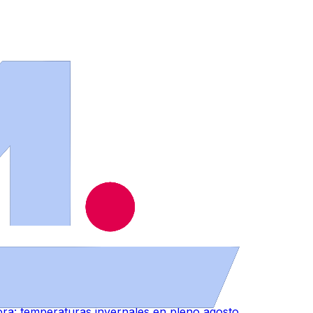
ios
.
ra: temperaturas invernales en pleno agosto