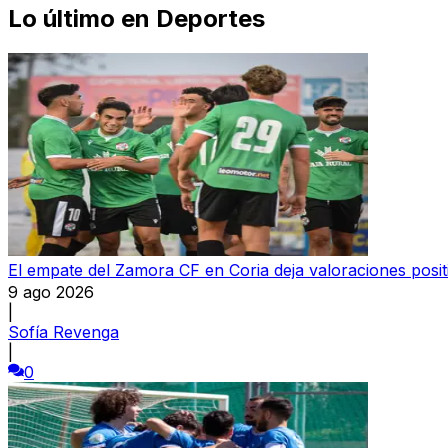
Lo último en
Deportes
El empate del Zamora CF en Coria deja valoraciones posi
9 ago 2026
|
Sofía Revenga
|
0