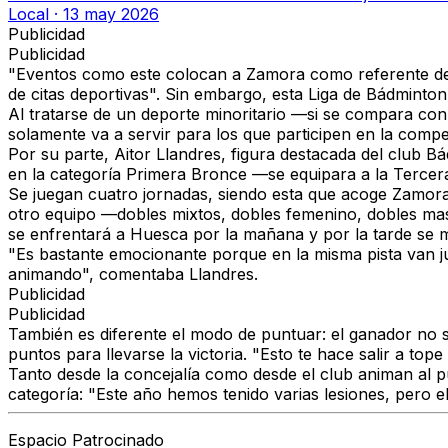
Local
·
13 may 2026
Publicidad
Publicidad
"Eventos como este colocan a
Zamora como referente de
de citas deportivas". Sin embargo, esta Liga de Bádminto
Al tratarse de un deporte minoritario —si se compara con 
solamente va a servir para los que participen en la compe
Por su parte,
Aitor Llandres
, figura destacada del
club B
en la
categoría Primera Bronce
—se equipara a
la Tercer
Se juegan cuatro jornadas,
siendo esta que acoge Zamora 
otro equipo
—dobles mixtos, dobles femenino, dobles masc
se enfrentará a
Huesca por la mañana
y
por la tarde
se m
"Es
bastante emocionante
porque en la misma pista
van j
animando", comentaba Llandres.
Publicidad
Publicidad
También es diferente el
modo de puntuar:
el ganador no s
puntos
para llevarse la victoria.
"Esto te hace salir a top
Tanto desde la concejalía como desde el club animan al p
categoría
: "Este año hemos tenido varias lesiones, pero 
Espacio Patrocinado