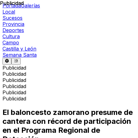
Publicidad
Publicidad
Portada
Galerías
Local
Sucesos
Provincia
Deportes
Cultura
Campo
Castilla y León
Semana Santa
Publicidad
Publicidad
Publicidad
Publicidad
Publicidad
Publicidad
El baloncesto zamorano presume de
cantera con récord de participación
en el Programa Regional de