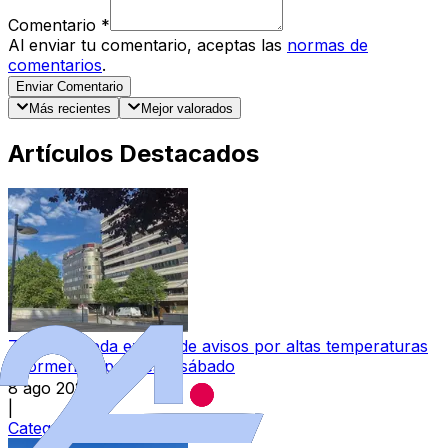
Comentario
*
Al enviar tu comentario, aceptas las
normas de
comentarios
.
Enviar Comentario
Más recientes
Mejor valorados
Artículos Destacados
Zamora queda exenta de avisos por altas temperaturas
y tormentas para este sábado
8 ago 2026
|
Categoría:
Local