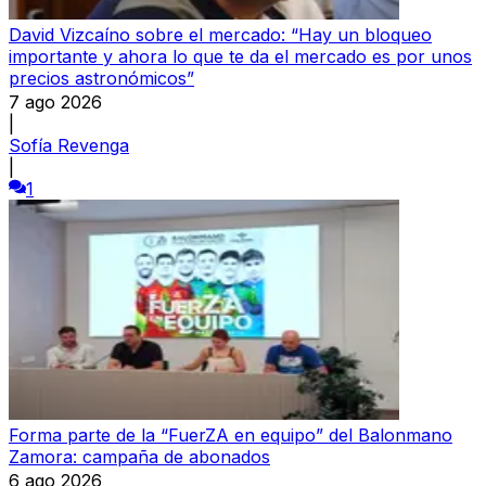
David Vizcaíno sobre el mercado: “Hay un bloqueo
importante y ahora lo que te da el mercado es por unos
precios astronómicos”
7 ago 2026
|
Sofía Revenga
|
1
Forma parte de la “FuerZA en equipo” del Balonmano
Zamora: campaña de abonados
6 ago 2026