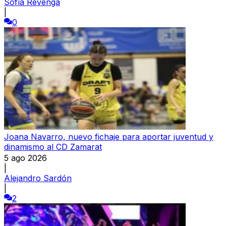
Sofía Revenga
|
0
Joana Navarro, nuevo fichaje para aportar juventud y
dinamismo al CD Zamarat
5 ago 2026
|
Alejandro Sardón
|
2