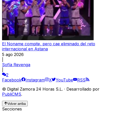
El Noname compite, pero cae eliminado del reto
internacional en Astana
5 ago 2026
|
Sofía Revenga
|
2
Facebook
Instagram
X
YouTube
RSS
©
Digital Zamora 24 Horas S.L.
·
Desarrollado por
PubliCMS
.
Volver arriba
Secciones