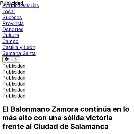
Publicidad
Publicidad
Portada
Galerías
Local
Sucesos
Provincia
Deportes
Cultura
Campo
Castilla y León
Semana Santa
Publicidad
Publicidad
Publicidad
Publicidad
Publicidad
Publicidad
El Balonmano Zamora continúa en lo
más alto con una sólida victoria
frente al Ciudad de Salamanca