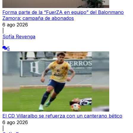
Forma parte de la “FuerZA en equipo” del Balonmano
Zamora: campaña de abonados
6 ago 2026
|
Sofía Revenga
|
5
El CD Villaralbo se refuerza con un canterano bético
6 ago 2026
|