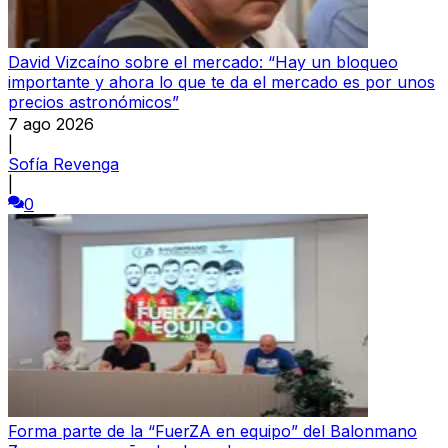
David Vizcaíno sobre el mercado: “Hay un bloqueo
importante y ahora lo que te da el mercado es por unos
precios astronómicos”
7 ago 2026
|
Sofía Revenga
|
0
Forma parte de la “FuerZA en equipo” del Balonmano