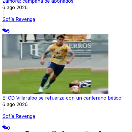
Zamora: campaña de abonados
6 ago 2026
|
Sofía Revenga
|
5
El CD Villaralbo se refuerza con un canterano bético
6 ago 2026
|
Sofía Revenga
|
0