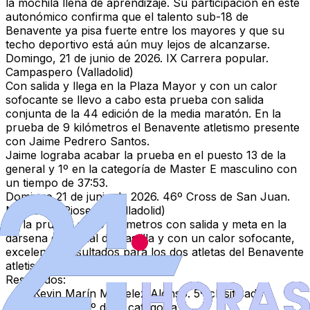
la mochila llena de aprendizaje. Su participación en este
autonómico confirma que el talento sub-18 de
Benavente ya pisa fuerte entre los mayores y que su
techo deportivo está aún muy lejos de alcanzarse.
Domingo, 21 de junio de 2026. IX Carrera popular.
Campaspero (Valladolid)
Con salida y llega en la Plaza Mayor y con un calor
sofocante se llevo a cabo esta prueba con salida
conjunta de la 44 edición de la media maratón. En la
prueba de 9 kilómetros el Benavente atletismo presente
con
Jaime Pedrero Santos.
Jaime lograba acabar la prueba en el puesto 13 de la
general y 1º en la categoría de Master E masculino con
un tiempo de 37:53.
Domingo 21 de junio de 2026. 46º Cross de San Juan.
Medina de Rioseco (Valladolid)
En la prueba de 10 kilómetros con salida y meta en la
dársena del canal de Castilla y con un calor sofocante,
excelentes resultados para los dos atletas del Benavente
atletismo que participaron.
Resultados:
Kevin Marín Miguelez Alonso.
5º clasificado
general y 1º de la categoría