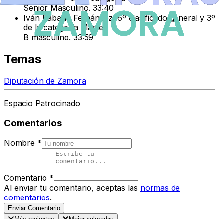
Senior Masculino. 33:40
Iván Rábano Fernández.
6º clasificado general y 3º
de la categoría Master
B masculino. 33:59
Temas
Diputación de Zamora
Espacio Patrocinado
Comentarios
Nombre
*
Comentario
*
Al enviar tu comentario, aceptas las
normas de
comentarios
.
Enviar Comentario
Más recientes
Mejor valorados