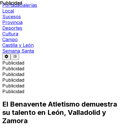
Publicidad
Publicidad
Portada
Galerías
Local
Sucesos
Provincia
Deportes
Cultura
Campo
Castilla y León
Semana Santa
Publicidad
Publicidad
Publicidad
Publicidad
Publicidad
Publicidad
El Benavente Atletismo demuestra
su talento en León, Valladolid y
Zamora