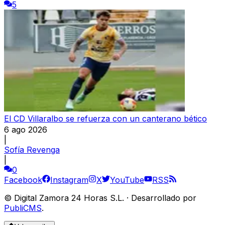
5
El CD Villaralbo se refuerza con un canterano bético
6 ago 2026
|
Sofía Revenga
|
0
Facebook
Instagram
X
YouTube
RSS
©
Digital Zamora 24 Horas S.L.
·
Desarrollado por
PubliCMS
.