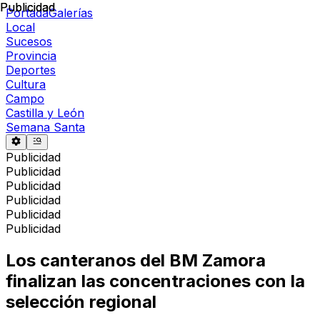
Publicidad
Publicidad
Portada
Galerías
Local
Sucesos
Provincia
Deportes
Cultura
Campo
Castilla y León
Semana Santa
Publicidad
Publicidad
Publicidad
Publicidad
Publicidad
Publicidad
Los canteranos del BM Zamora
finalizan las concentraciones con la
selección regional