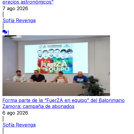
precios astronómicos”
7 ago 2026
|
Sofía Revenga
|
1
Forma parte de la “FuerZA en equipo” del Balonmano
Zamora: campaña de abonados
6 ago 2026
|
Sofía Revenga
|