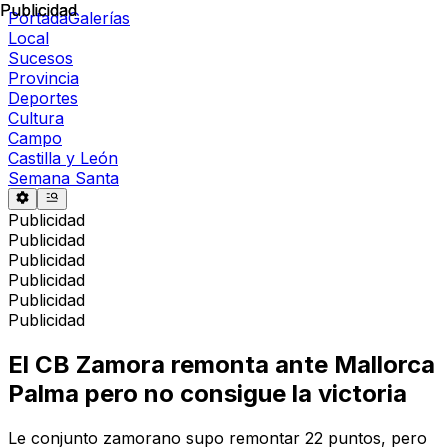
Publicidad
Publicidad
Portada
Galerías
Local
Sucesos
Provincia
Deportes
Cultura
Campo
Castilla y León
Semana Santa
Publicidad
Publicidad
Publicidad
Publicidad
Publicidad
Publicidad
El CB Zamora remonta ante Mallorca
Palma pero no consigue la victoria
Le conjunto zamorano supo remontar 22 puntos, pero