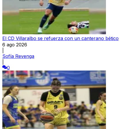
El CD Villaralbo se refuerza con un canterano bético
6 ago 2026
|
Sofía Revenga
|
0