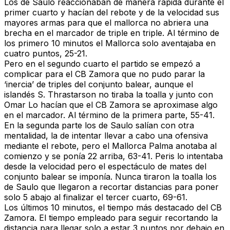
Los de Saulo reaccionaban de manera rápida durante el
primer cuarto y hacían del rebote y de la velocidad sus
mayores armas para que el mallorca no abriera una
brecha en el marcador de triple en triple.
Al término de
los primero 10 minutos el Mallorca solo aventajaba en
cuatro puntos, 25-21.
Pero en el
segundo cuarto el partido se empezó a
complicar para el CB Zamora
que no pudo parar la
‘inercia’ de triples del conjunto balear, aunque el
islandés S. Thrastarson no tiraba la toalla y junto con
Omar Lo hacían que el CB Zamora se aproximase algo
en el marcador.
Al término de la primera parte, 55-41.
En la
segunda parte
los de Saulo salían con otra
mentalidad, la de intentar llevar a cabo una ofensiva
mediante el rebote,
pero el Mallorca Palma anotaba al
comienzo y se ponía 22 arriba, 63-41.
Peris lo intentaba
desde la velocidad pero el espectáculo de mates del
conjunto balear se imponía. Nunca tiraron la toalla los
de Saulo que llegaron a recortar distancias para
poner
solo 5 abajo al finalizar el tercer cuarto, 69-61.
Los últimos 10 minutos, el tiempo más destacado del CB
Zamora. El tiempo empleado para seguir recortando la
distancia para llegar solo a estar 3 puntos por debajo en