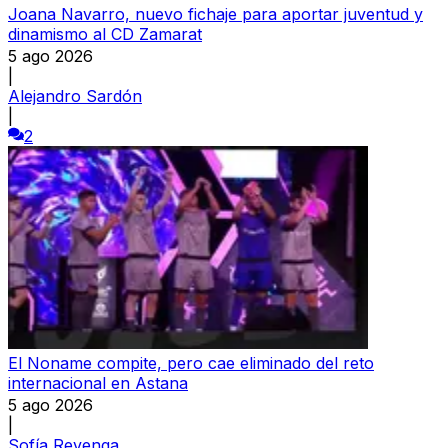
Joana Navarro, nuevo fichaje para aportar juventud y
dinamismo al CD Zamarat
5 ago 2026
|
Alejandro Sardón
|
2
El Noname compite, pero cae eliminado del reto
internacional en Astana
5 ago 2026
|
Sofía Revenga