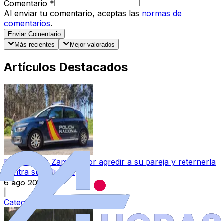
Comentario
*
Al enviar tu comentario, aceptas las
normas de
comentarios
.
Enviar Comentario
Más recientes
Mejor valorados
Artículos Destacados
Detenido en Zamora por agredir a su pareja y reternerla
contra su voluntad
6 ago 2026
|
Categoría:
Sucesos