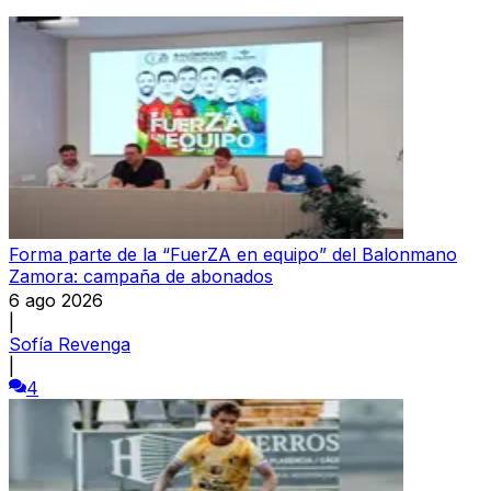
Forma parte de la “FuerZA en equipo” del Balonmano
Zamora: campaña de abonados
6 ago 2026
|
Sofía Revenga
|
4