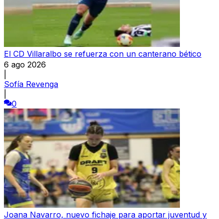
El CD Villaralbo se refuerza con un canterano bético
6 ago 2026
|
Sofía Revenga
|
0
Joana Navarro, nuevo fichaje para aportar juventud y