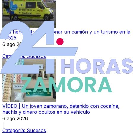
Dos heridos tras colisionar un camión y un turismo en la
N-525
6 ago 2026
|
Categoría:
Sucesos
VÍDEO | Un joven zamorano, detenido con cocaína,
hachís y dinero ocultos en su vehículo
6 ago 2026
|
Categoría:
Sucesos