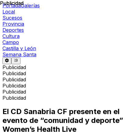
Publicidad
Publicidad
Portada
Galerías
Local
Sucesos
Provincia
Deportes
Cultura
Campo
Castilla y León
Semana Santa
Publicidad
Publicidad
Publicidad
Publicidad
Publicidad
Publicidad
El CD Sanabria CF presente en el
evento de “comunidad y deporte”
Women’s Health Live