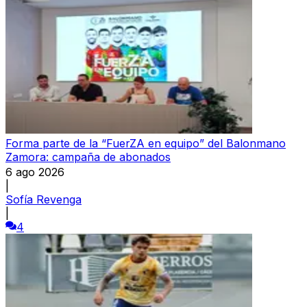
Forma parte de la “FuerZA en equipo” del Balonmano
Zamora: campaña de abonados
6 ago 2026
|
Sofía Revenga
|
4