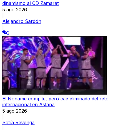
dinamismo al CD Zamarat
5 ago 2026
|
Alejandro Sardón
|
2
El Noname compite, pero cae eliminado del reto
internacional en Astana
5 ago 2026
|
Sofía Revenga
|