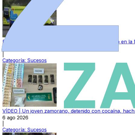
Dos heridos tras colisionar un camión y un turismo en la
6 ago 2026
|
Categoría:
Sucesos
VÍDEO | Un joven zamorano, detenido con cocaína, hachís
6 ago 2026
|
Categoría:
Sucesos