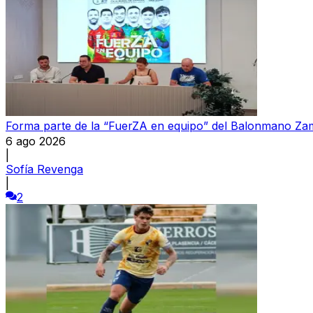
Forma parte de la “FuerZA en equipo” del Balonmano Z
6 ago 2026
|
Sofía Revenga
|
2