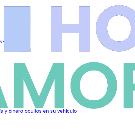
 N-525
 y dinero ocultos en su vehículo