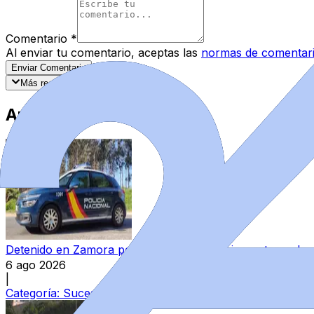
Comentario
*
Al enviar tu comentario, aceptas las
normas de comentar
Enviar Comentario
Más recientes
Mejor valorados
Artículos Destacados
Detenido en Zamora por agredir a su pareja y reternerla 
6 ago 2026
|
Categoría:
Sucesos