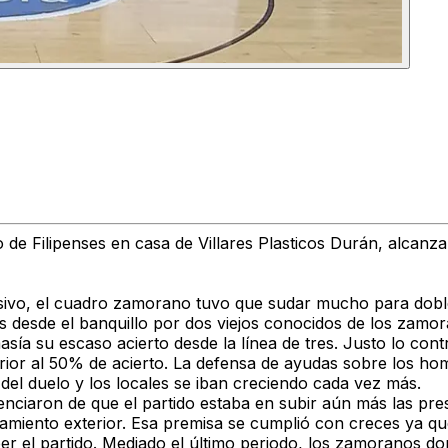
o de Filipenses en casa de Villares Plasticos Durán, alcanz
sivo, el cuadro zamorano tuvo que sudar mucho para doble
os desde el banquillo por dos viejos conocidos de los zam
masía su escaso acierto desde la línea de tres. Justo lo con
or al 50% de acierto. La defensa de ayudas sobre los homb
 del duelo y los locales se iban creciendo cada vez más.
enciaron de que el partido estaba en subir aún más las pre
zamiento exterior. Esa premisa se cumplió con creces ya q
 el partido. Mediado el último periodo, los zamoranos do