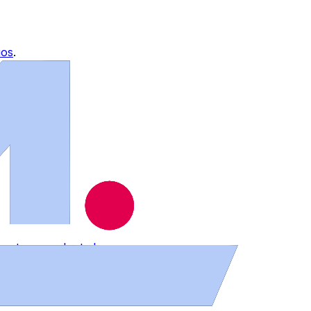
ios
.
contra su voluntad