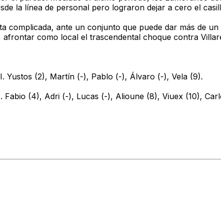
esde la línea de personal pero lograron dejar a cero el casi
ista complicada, ante un conjunto que puede dar más de un s
frontar como local el trascendental choque contra Villares
. Yustos (2), Martín (-), Pablo (-), Álvaro (-), Vela (9).
I. Fabio (4), Adri (-), Lucas (-), Alioune (8), Viuex (10), Carl