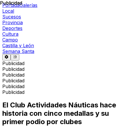
Publicidad
Publicidad
Portada
Galerías
Local
Sucesos
Provincia
Deportes
Cultura
Campo
Castilla y León
Semana Santa
Publicidad
Publicidad
Publicidad
Publicidad
Publicidad
Publicidad
El Club Actividades Náuticas hace
historia con cinco medallas y su
primer podio por clubes