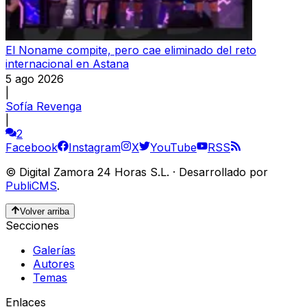
El Noname compite, pero cae eliminado del reto
internacional en Astana
5 ago 2026
|
Sofía Revenga
|
2
Facebook
Instagram
X
YouTube
RSS
©
Digital Zamora 24 Horas S.L.
·
Desarrollado por
PubliCMS
.
Volver arriba
Secciones
Galerías
Autores
Temas
Enlaces