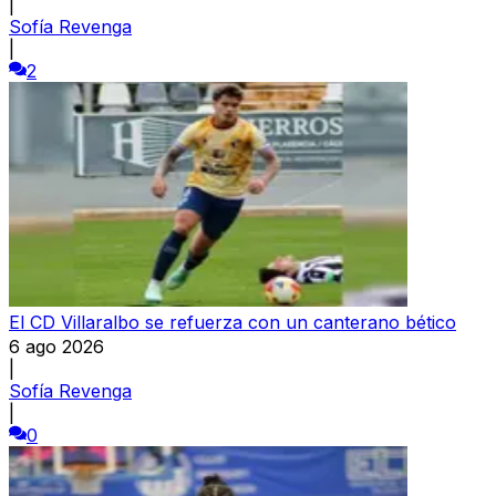
|
Sofía Revenga
|
2
El CD Villaralbo se refuerza con un canterano bético
6 ago 2026
|
Sofía Revenga
|
0