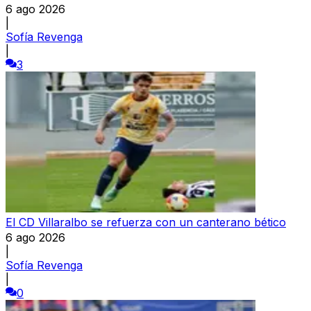
6 ago 2026
|
Sofía Revenga
|
3
El CD Villaralbo se refuerza con un canterano bético
6 ago 2026
|
Sofía Revenga
|
0