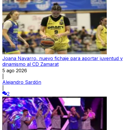
Joana Navarro, nuevo fichaje para aportar juventud y
dinamismo al CD Zamarat
5 ago 2026
|
Alejandro Sardón
|
2