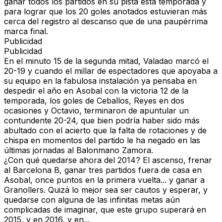
ganar todos los partidos en su pista esta temporada y
para lograr que los 20 goles anotados estuvieran más
cerca del registro al descanso que de una paupérrima
marca final.
Publicidad
Publicidad
En el minuto 15 de la segunda mitad, Valadao marcó el
20-19 y cuando el millar de espectadores que apoyaba a
su equipo en la fabulosa instalación ya pensaba en
despedir el año en Asobal con la victoria 12 de la
temporada, los goles de Ceballos, Reyes en dos
ocasiones y Octavio, terminaron de apuntular un
contundente 20-24, que bien podría haber sido más
abultado con el acierto que la falta de rotaciones y de
chispa en momentos del partido le ha negado en las
últimas jornadas al Balonmano Zamora.
¿Con qué quedarse ahora del 2014? El ascenso, frenar
al Barcelona B, ganar tres partidos fuera de casa en
Asobal, once puntos en la primera vuelta... y ganar a
Granollers. Quizá lo mejor sea ser cautos y esperar, y
quedarse con alguna de las infinitas metas aún
complicadas de imaginar, que este grupo superará en
2015, y en 2016, y en...