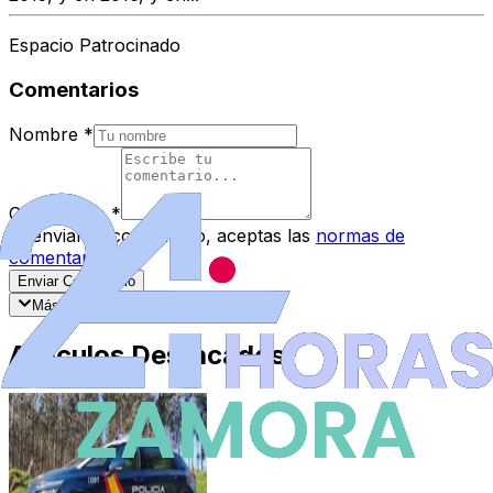
Espacio Patrocinado
Comentarios
Nombre
*
Comentario
*
Al enviar tu comentario, aceptas las
normas de
comentarios
.
Enviar Comentario
Más recientes
Mejor valorados
Artículos Destacados