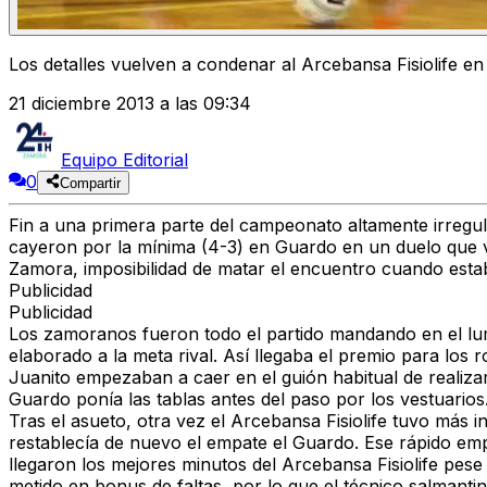
Los detalles vuelven a condenar al Arcebansa Fisiolife e
21 diciembre 2013 a las 09:34
Equipo Editorial
0
Compartir
Fin a una primera parte del campeonato altamente irregul
cayeron por la mínima (4-3) en Guardo en un duelo que vo
Zamora, imposibilidad de matar el encuentro cuando estaba
Publicidad
Publicidad
Los zamoranos fueron todo el partido mandando en el lumin
elaborado a la meta rival. Así llegaba el premio para los
Juanito empezaban a caer en el guión habitual de realiza
Guardo ponía las tablas antes del paso por los vestuarios
Tras el asueto, otra vez el Arcebansa Fisiolife tuvo más i
restablecía de nuevo el empate el Guardo. Ese rápido em
llegaron los mejores minutos del Arcebansa Fisiolife pese
metido en bonus de faltas, por lo que el técnico salmant