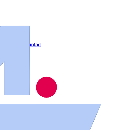
contra su voluntad
 N-525