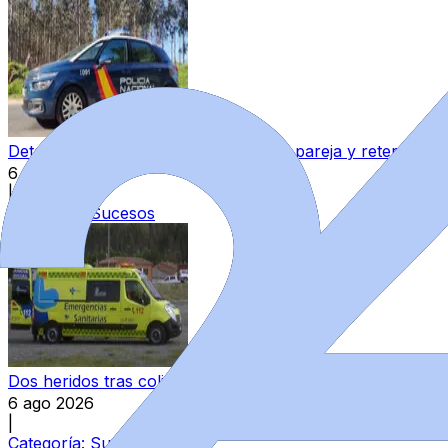
Detenido en Zamora por agredir a su pareja y reternerla 
6 ago 2026
|
Categoría:
Sucesos
Dos heridos tras colisionar un camión y un turismo en la
6 ago 2026
|
Categoría:
Sucesos