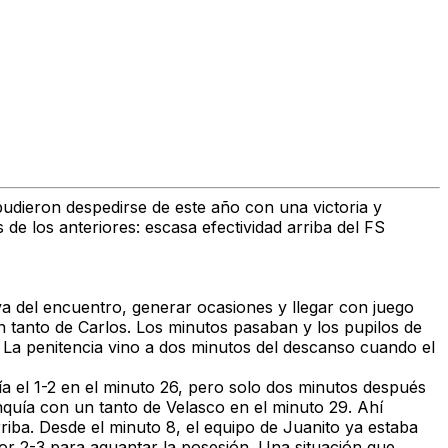
pudieron despedirse de este año con una victoria y
e los anteriores: escasa efectividad arriba del FS
iva del encuentro, generar ocasiones y llegar con juego
un tanto de Carlos. Los minutos pasaban y los pupilos de
. La penitencia vino a dos minutos del descanso cuando el
nía el 1-2 en el minuto 26, pero solo dos minutos después
quía con un tanto de Velasco en el minuto 29. Ahí
riba. Desde el minuto 8, el equipo de Juanito ya estaba
por 2-3 para aguantar la posesión. Una situación que