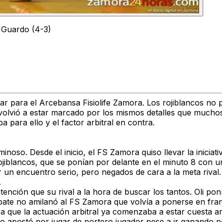
n Guardo (4-3)
ar para el Arcebansa Fisiolife Zamora. Los rojiblancos no 
lvió a estar marcado por los mismos detalles que muchos d
 para ello y el factor arbitral en contra.
oso. Desde el inicio, el FS Zamora quiso llevar la iniciat
 rojiblancos, que se ponían por delante en el minuto 8 con 
r un encuentro serio, pero negados de cara a la meta rival
.
ntención que su rival a la hora de buscar los tantos. Oli po
pate no amilanó al FS Zamora que volvía a ponerse en fran
 a que la actuación arbitral ya comenzaba a estar cuesta ar
ino apostó por jugar de portero jugador pese a ir ganando 