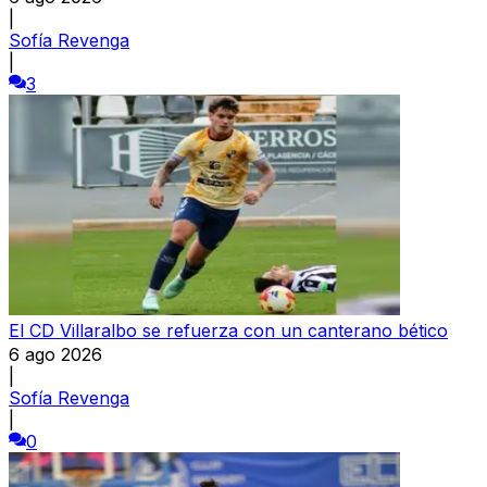
|
Sofía Revenga
|
3
El CD Villaralbo se refuerza con un canterano bético
6 ago 2026
|
Sofía Revenga
|
0