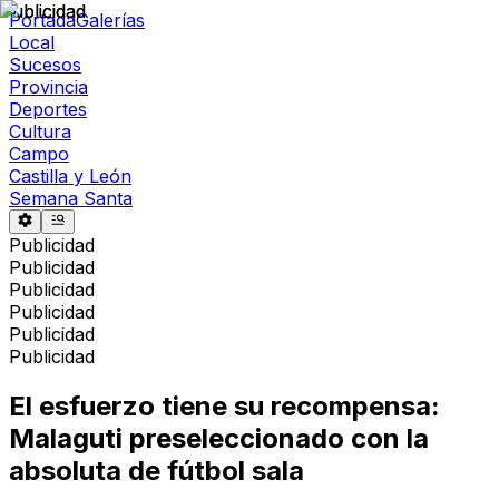
Publicidad
Publicidad
Portada
Galerías
Local
Sucesos
Provincia
Deportes
Cultura
Campo
Castilla y León
Semana Santa
Publicidad
Publicidad
Publicidad
Publicidad
Publicidad
Publicidad
El esfuerzo tiene su recompensa:
Malaguti preseleccionado con la
absoluta de fútbol sala