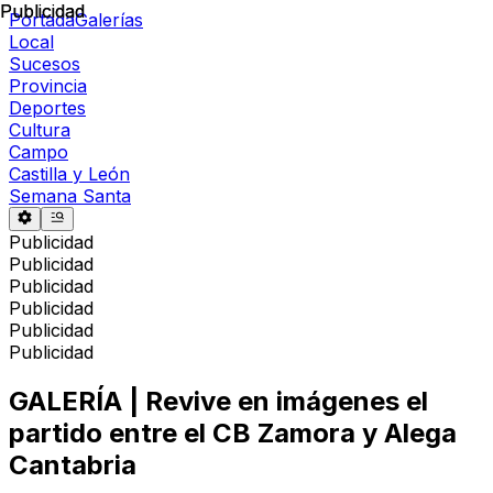
Publicidad
Publicidad
Portada
Galerías
Local
Sucesos
Provincia
Deportes
Cultura
Campo
Castilla y León
Semana Santa
Publicidad
Publicidad
Publicidad
Publicidad
Publicidad
Publicidad
GALERÍA | Revive en imágenes el
partido entre el CB Zamora y Alega
Cantabria