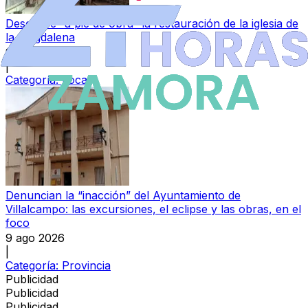
Descubre “a pie de obra” la restauración de la iglesia de
la Magdalena
9 ago 2026
|
Categoría:
Local
Denuncian la “inacción” del Ayuntamiento de
Villalcampo: las excursiones, el eclipse y las obras, en el
foco
9 ago 2026
|
Categoría:
Provincia
Publicidad
Publicidad
Publicidad