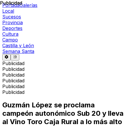
Publicidad
Publicidad
Portada
Galerías
Local
Sucesos
Provincia
Deportes
Cultura
Campo
Castilla y León
Semana Santa
Publicidad
Publicidad
Publicidad
Publicidad
Publicidad
Publicidad
Guzmán López se proclama
campeón autonómico Sub 20 y lleva
al Vino Toro Caja Rural a lo más alto