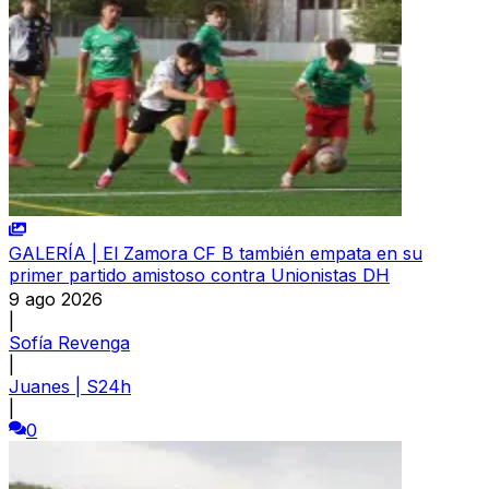
GALERÍA | El Zamora CF B también empata en su
primer partido amistoso contra Unionistas DH
9 ago 2026
|
Sofía Revenga
|
Juanes | S24h
|
0