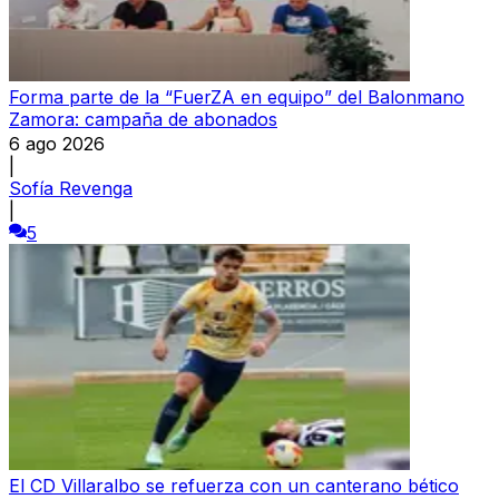
Forma parte de la “FuerZA en equipo” del Balonmano
Zamora: campaña de abonados
6 ago 2026
|
Sofía Revenga
|
5
El CD Villaralbo se refuerza con un canterano bético