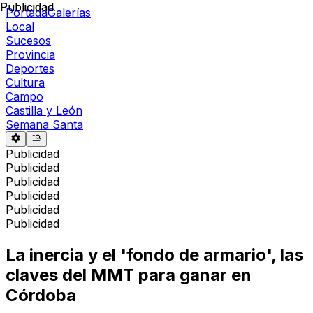
Publicidad
Publicidad
Portada
Galerías
Local
Sucesos
Provincia
Deportes
Cultura
Campo
Castilla y León
Semana Santa
Publicidad
Publicidad
Publicidad
Publicidad
Publicidad
Publicidad
La inercia y el 'fondo de armario', las
claves del MMT para ganar en
Córdoba