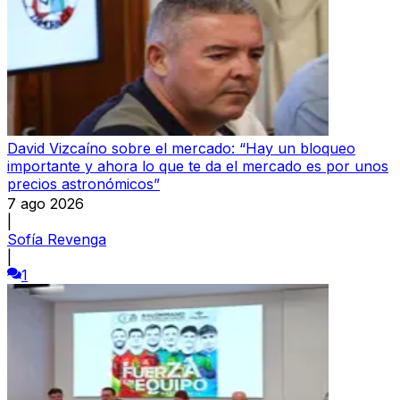
David Vizcaíno sobre el mercado: “Hay un bloqueo
importante y ahora lo que te da el mercado es por unos
precios astronómicos”
7 ago 2026
|
Sofía Revenga
|
1