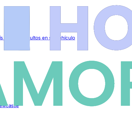
 y dinero ocultos en su vehículo
Newcastle