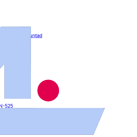
contra su voluntad
 N-525