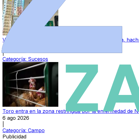
VÍDEO | Un joven zamorano, detenido con cocaína, hachís
6 ago 2026
|
Categoría:
Sucesos
Toro entra en la zona restringida por la enfermedad de 
6 ago 2026
|
Categoría:
Campo
Publicidad