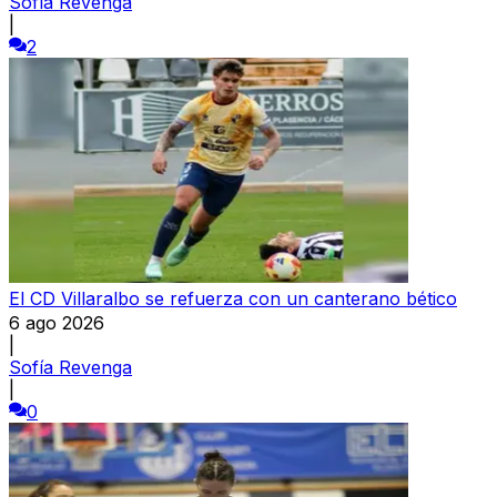
Sofía Revenga
|
2
El CD Villaralbo se refuerza con un canterano bético
6 ago 2026
|
Sofía Revenga
|
0