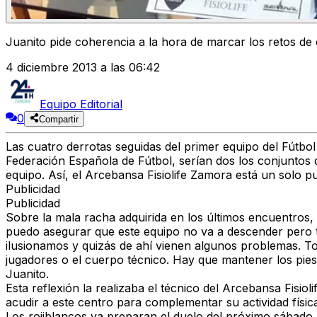
Juanito pide coherencia a la hora de marcar los retos d
4 diciembre 2013 a las 06:42
Equipo Editorial
0
Compartir
Las cuatro derrotas seguidas del primer equipo del Fútbo
Federación Española de Fútbol, serían dos los conjuntos 
equipo. Así, el Arcebansa Fisiolife Zamora está un solo pu
Publicidad
Publicidad
Sobre la mala racha adquirida en los últimos encuentros, 
puedo asegurar que este equipo no va a descender pero t
ilusionamos y quizás de ahí vienen algunos problemas. To
jugadores o el cuerpo técnico. Hay que mantener los pies e
Juanito.
Esta reflexión la realizaba el técnico del Arcebansa Fisio
acudir a este centro para complementar su actividad físi
Los rojiblancos ya preparan el duelo del próximo sábado 