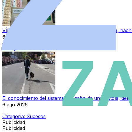
VÍDEO | Un joven zamorano, detenido con cocaína, hachís
6 ago 2026
|
Categoría:
Sucesos
El conocimiento del sistema y el robo de una pistola, detrá
6 ago 2026
|
Categoría:
Sucesos
Publicidad
Publicidad