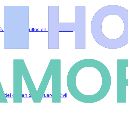
 y dinero ocultos en su vehículo
s del crimen de la Guardia Civil