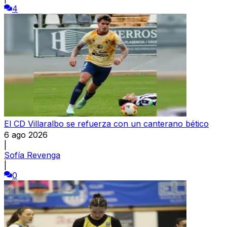
4
El CD Villaralbo se refuerza con un canterano bético
6 ago 2026
|
Sofía Revenga
|
0