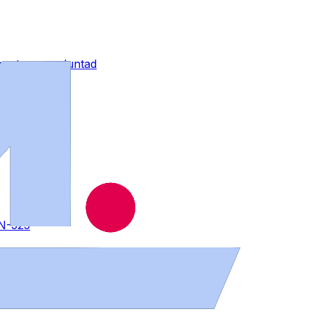
contra su voluntad
 N-525