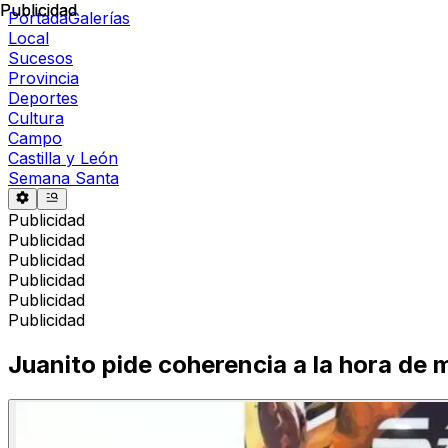
Publicidad
Publicidad
Portada
Galerías
Local
Sucesos
Provincia
Deportes
Cultura
Campo
Castilla y León
Semana Santa
Publicidad
Publicidad
Publicidad
Publicidad
Publicidad
Publicidad
Juanito pide coherencia a la hora de 