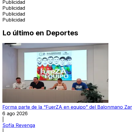
Publicidad
Publicidad
Publicidad
Publicidad
Lo último en
Deportes
Forma parte de la “FuerZA en equipo” del Balonmano Z
6 ago 2026
|
Sofía Revenga
|