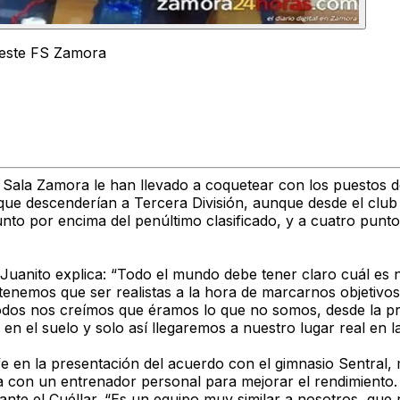
e este FS Zamora
l Sala Zamora le han llevado a coquetear con los puestos d
que descenderían a Tercera División, aunque desde el club 
nto por encima del penúltimo clasificado, y a cuatro puntos
Juanito explica: “Todo el mundo debe tener claro cuál es n
enemos que ser realistas a la hora de marcarnos objetivo
dos nos creímos que éramos lo que no somos, desde la pren
n el suelo y solo así llegaremos a nuestro lugar real en la
life en la presentación del acuerdo con el gimnasio Sentral
ca con un entrenador personal para mejorar el rendimiento.
ante el Cuéllar. “Es un equipo muy similar a nosotros, qu