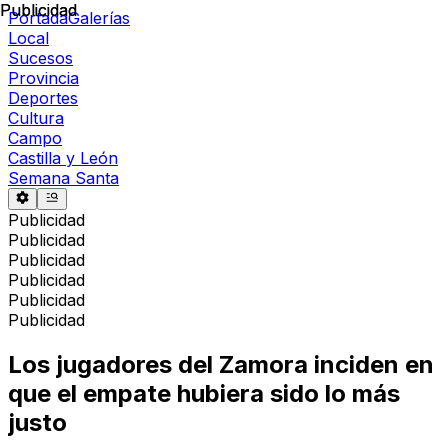
Publicidad
Publicidad
Portada
Galerías
Local
Sucesos
Provincia
Deportes
Cultura
Campo
Castilla y León
Semana Santa
Publicidad
Publicidad
Publicidad
Publicidad
Publicidad
Publicidad
Los jugadores del Zamora inciden en
que el empate hubiera sido lo más
justo