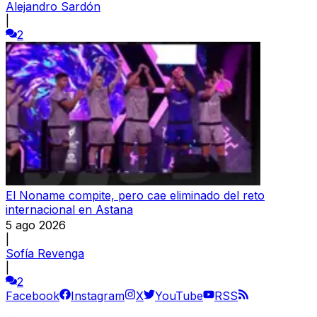
Alejandro Sardón
|
2
El Noname compite, pero cae eliminado del reto
internacional en Astana
5 ago 2026
|
Sofía Revenga
|
2
Facebook
Instagram
X
YouTube
RSS