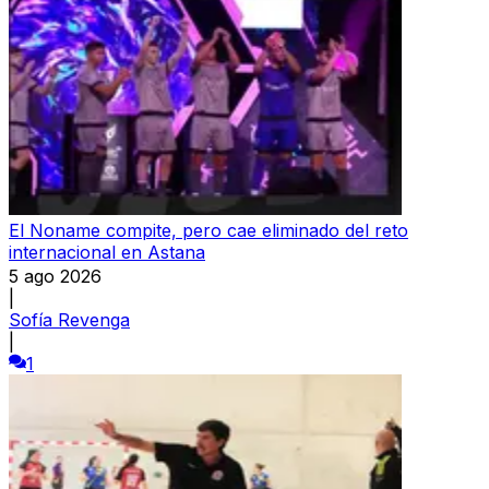
El Noname compite, pero cae eliminado del reto
internacional en Astana
5 ago 2026
|
Sofía Revenga
|
1