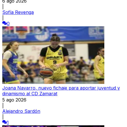
6 ago 2026
|
Sofía Revenga
|
0
Joana Navarro, nuevo fichaje para aportar juventud y
dinamismo al CD Zamarat
5 ago 2026
|
Alejandro Sardón
|
1