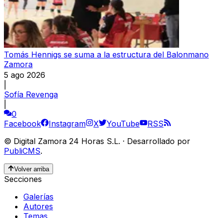
Tomás Hennigs se suma a la estructura del Balonmano
Zamora
5 ago 2026
|
Sofía Revenga
|
0
Facebook
Instagram
X
YouTube
RSS
©
Digital Zamora 24 Horas S.L.
·
Desarrollado por
PubliCMS
.
Volver arriba
Secciones
Galerías
Autores
Temas