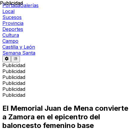
Publicidad
Publicidad
Portada
Galerías
Local
Sucesos
Provincia
Deportes
Cultura
Campo
Castilla y León
Semana Santa
Publicidad
Publicidad
Publicidad
Publicidad
Publicidad
Publicidad
El Memorial Juan de Mena convierte
a Zamora en el epicentro del
baloncesto femenino base