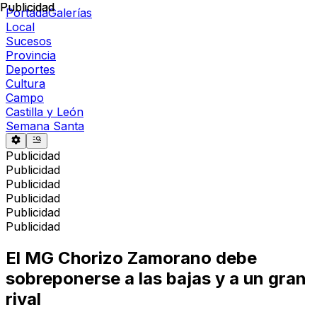
Publicidad
Publicidad
Portada
Galerías
Local
Sucesos
Provincia
Deportes
Cultura
Campo
Castilla y León
Semana Santa
Publicidad
Publicidad
Publicidad
Publicidad
Publicidad
Publicidad
El MG Chorizo Zamorano debe
sobreponerse a las bajas y a un gran
rival