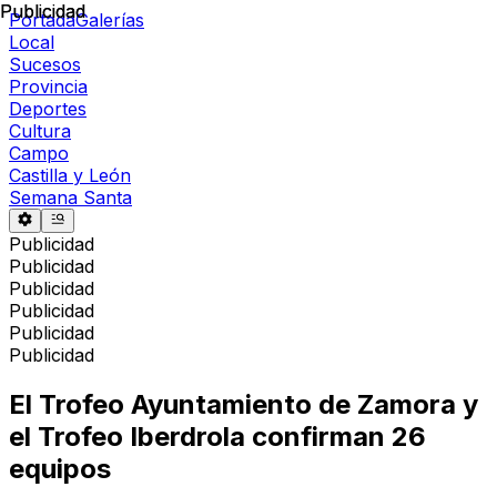
Publicidad
Publicidad
Portada
Galerías
Local
Sucesos
Provincia
Deportes
Cultura
Campo
Castilla y León
Semana Santa
Publicidad
Publicidad
Publicidad
Publicidad
Publicidad
Publicidad
El Trofeo Ayuntamiento de Zamora y
el Trofeo Iberdrola confirman 26
equipos