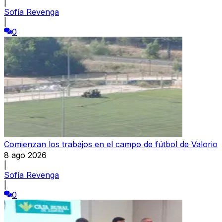
|
Sofía Revenga
|
0
Comienzan los trabajos en el campo de fútbol de Valorio
8 ago 2026
|
Sofía Revenga
|
0