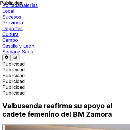
Publicidad
Publicidad
Portada
Galerías
Local
Sucesos
Provincia
Deportes
Cultura
Campo
Castilla y León
Semana Santa
Publicidad
Publicidad
Publicidad
Publicidad
Publicidad
Publicidad
Valbusenda reafirma su apoyo al
cadete femenino del BM Zamora