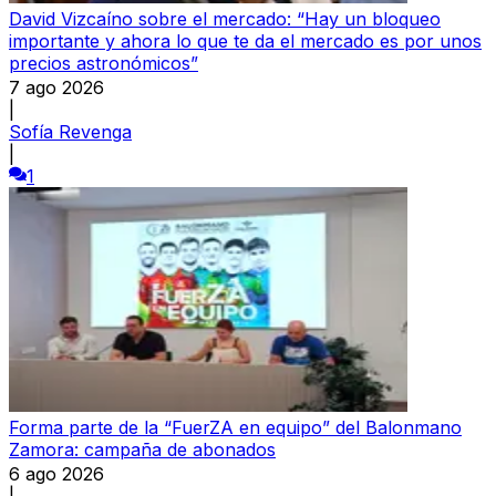
David Vizcaíno sobre el mercado: “Hay un bloqueo
importante y ahora lo que te da el mercado es por unos
precios astronómicos”
7 ago 2026
|
Sofía Revenga
|
1
Forma parte de la “FuerZA en equipo” del Balonmano
Zamora: campaña de abonados
6 ago 2026
|