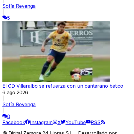
Sofía Revenga
|
5
El CD Villaralbo se refuerza con un canterano bético
6 ago 2026
|
Sofía Revenga
|
0
Facebook
Instagram
X
YouTube
RSS
©
Digital Zamora 24 Horas S.L.
·
Desarrollado por