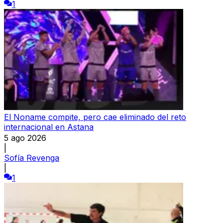
1
El Noname compite, pero cae eliminado del reto
internacional en Astana
5 ago 2026
|
Sofía Revenga
|
1