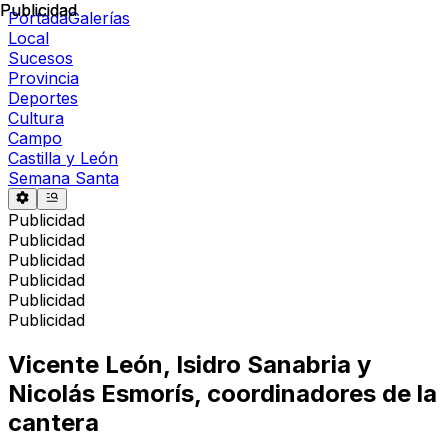
Publicidad
Publicidad
Portada
Galerías
Local
Sucesos
Provincia
Deportes
Cultura
Campo
Castilla y León
Semana Santa
Publicidad
Publicidad
Publicidad
Publicidad
Publicidad
Publicidad
Vicente León, Isidro Sanabria y
Nicolás Esmorís, coordinadores de la
cantera