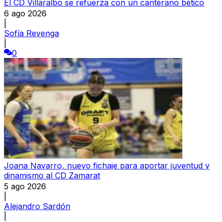
El CD Villaralbo se refuerza con un canterano bético
6 ago 2026
|
Sofía Revenga
|
0
Joana Navarro, nuevo fichaje para aportar juventud y
dinamismo al CD Zamarat
5 ago 2026
|
Alejandro Sardón
|