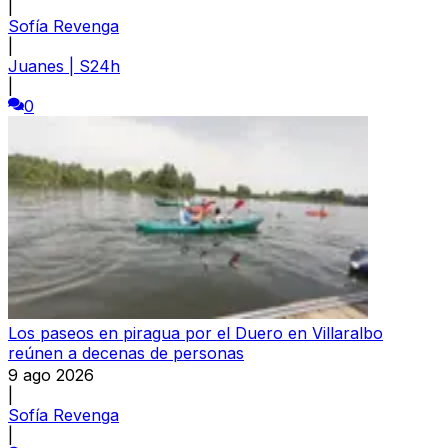
|
Sofía Revenga
|
Juanes | S24h
|
0
Los paseos en piragua por el Duero en Villaralbo
reúnen a decenas de personas
9 ago 2026
|
Sofía Revenga
|