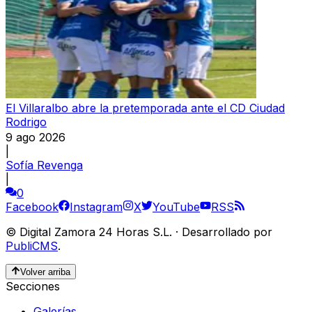
El Villaralbo abre la pretemporada ante el CD Ciudad
Rodrigo
9 ago 2026
|
Sofía Revenga
|
0
Facebook
Instagram
X
YouTube
RSS
©
Digital Zamora 24 Horas S.L.
·
Desarrollado por
PubliCMS
.
Volver arriba
Secciones
Galerías