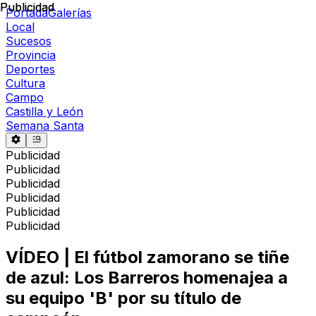
Publicidad
Publicidad
Portada
Galerías
Local
Sucesos
Provincia
Deportes
Cultura
Campo
Castilla y León
Semana Santa
Publicidad
Publicidad
Publicidad
Publicidad
Publicidad
Publicidad
VÍDEO | El fútbol zamorano se tiñe
de azul: Los Barreros homenajea a
su equipo 'B' por su título de