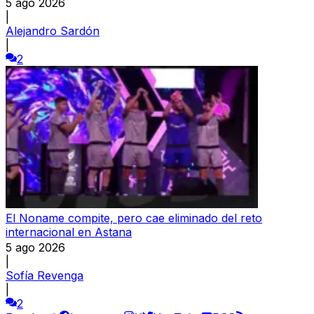
5 ago 2026
|
Alejandro Sardón
|
2
El Noname compite, pero cae eliminado del reto
internacional en Astana
5 ago 2026
|
Sofía Revenga
|
2