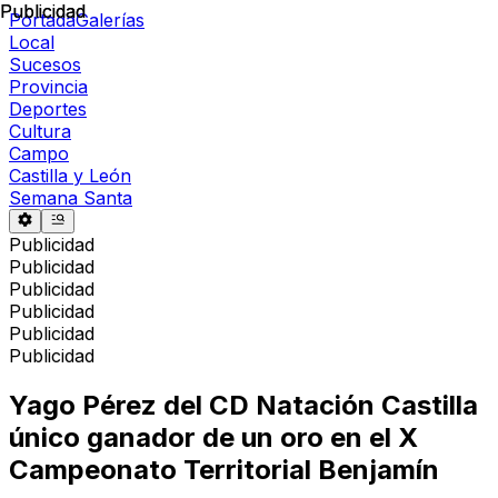
Publicidad
Publicidad
Portada
Galerías
Local
Sucesos
Provincia
Deportes
Cultura
Campo
Castilla y León
Semana Santa
Publicidad
Publicidad
Publicidad
Publicidad
Publicidad
Publicidad
Yago Pérez del CD Natación Castilla
único ganador de un oro en el X
Campeonato Territorial Benjamín