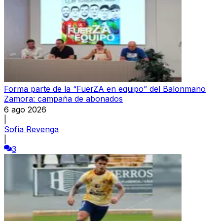
Forma parte de la “FuerZA en equipo” del Balonmano
Zamora: campaña de abonados
6 ago 2026
|
Sofía Revenga
|
3