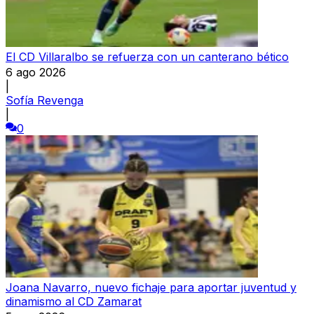
El CD Villaralbo se refuerza con un canterano bético
6 ago 2026
|
Sofía Revenga
|
0
Joana Navarro, nuevo fichaje para aportar juventud y
dinamismo al CD Zamarat