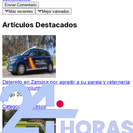
Enviar Comentario
Más recientes
Mejor valorados
Artículos Destacados
Detenido en Zamora por agredir a su pareja y reternerla
contra su voluntad
6 ago 2026
|
Categoría:
Sucesos