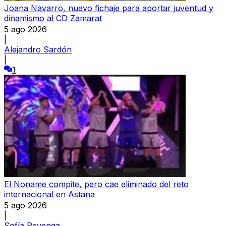
Joana Navarro, nuevo fichaje para aportar juventud y
dinamismo al CD Zamarat
5 ago 2026
|
Alejandro Sardón
|
1
El Noname compite, pero cae eliminado del reto
internacional en Astana
5 ago 2026
|
Sofía Revenga