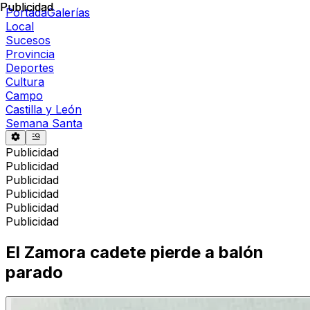
Publicidad
Publicidad
Portada
Galerías
Local
Sucesos
Provincia
Deportes
Cultura
Campo
Castilla y León
Semana Santa
Publicidad
Publicidad
Publicidad
Publicidad
Publicidad
Publicidad
El Zamora cadete pierde a balón
parado