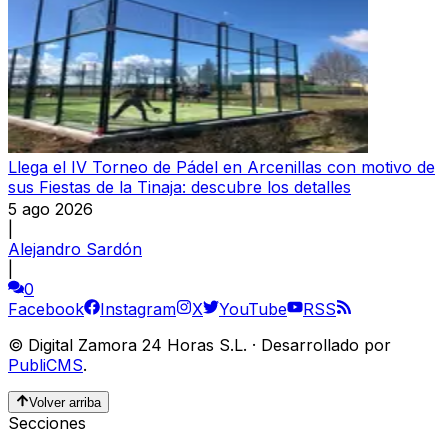
Llega el IV Torneo de Pádel en Arcenillas con motivo de
sus Fiestas de la Tinaja: descubre los detalles
5 ago 2026
|
Alejandro Sardón
|
0
Facebook
Instagram
X
YouTube
RSS
©
Digital Zamora 24 Horas S.L.
·
Desarrollado por
PubliCMS
.
Volver arriba
Secciones