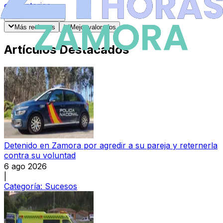
comentarios
.
Enviar Comentario
Más recientes
Mejor valorados
Artículos Destacados
Detenido en Zamora por agredir a su pareja y reternerla
contra su voluntad
6 ago 2026
|
Categoría:
Sucesos