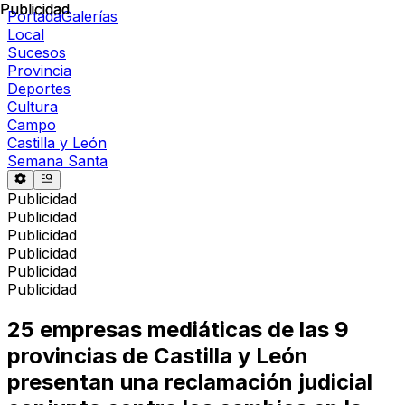
Publicidad
Publicidad
Portada
Galerías
Local
Sucesos
Provincia
Deportes
Cultura
Campo
Castilla y León
Semana Santa
Publicidad
Publicidad
Publicidad
Publicidad
Publicidad
Publicidad
25 empresas mediáticas de las 9
provincias de Castilla y León
presentan una reclamación judicial