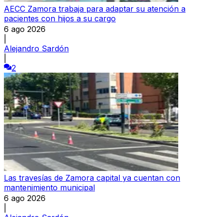
AECC Zamora trabaja para adaptar su atención a
pacientes con hijos a su cargo
6 ago 2026
|
Alejandro Sardón
|
2
Las travesías de Zamora capital ya cuentan con
mantenimiento municipal
6 ago 2026
|