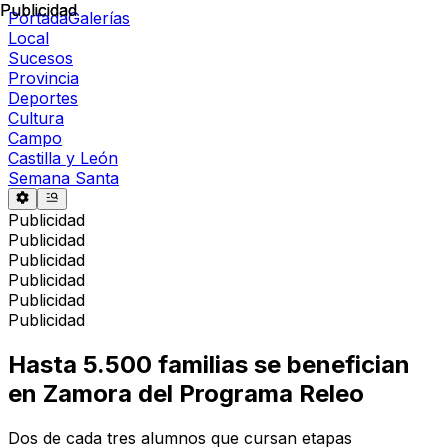
Publicidad
Publicidad
Portada
Galerías
Local
Sucesos
Provincia
Deportes
Cultura
Campo
Castilla y León
Semana Santa
Publicidad
Publicidad
Publicidad
Publicidad
Publicidad
Publicidad
Hasta 5.500 familias se benefician
en Zamora del Programa Releo
Dos de cada tres alumnos que cursan etapas