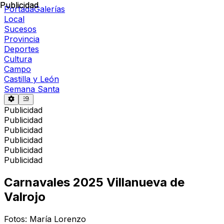
Publicidad
Publicidad
Portada
Galerías
Local
Sucesos
Provincia
Deportes
Cultura
Campo
Castilla y León
Semana Santa
Publicidad
Publicidad
Publicidad
Publicidad
Publicidad
Publicidad
Carnavales 2025 Villanueva de
Valrojo
Fotos: María Lorenzo